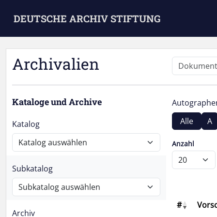
Skip to main content
DEUTSCHE ARCHIV STIFTUNG
Archivalien
Kataloge und Archive
Autograph
Alle
A
Katalog
Anzahl
Subkatalog
#
Vors
Archiv