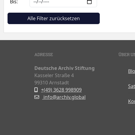
Bis:
Alle Filter zurücksetzen
ADRESSE
ÜBER U
Deutsche Archiv Stiftung
Bl
Kasseler Straße 4
99310 Arnstadt
Sa
+(49) 3628 998909
info@archiv.global
Ko