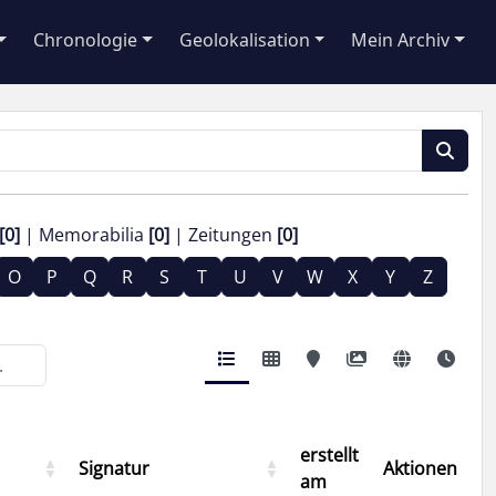
Chronologie
Geolokalisation
Mein Archiv
[0]
Memorabilia
[0]
Zeitungen
[0]
O
P
Q
R
S
T
U
V
W
X
Y
Z
erstellt
Signatur
Aktionen
am