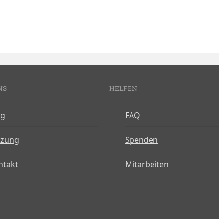
NS
HELFEN
og
FAQ
tzung
Spenden
ntakt
Mitarbeiten