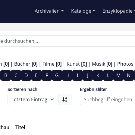
Archivalien
Kataloge
Enzyklopädie
en
[0]
Bücher
[0]
Filme
[0]
Kunst
[0]
Musik
[0]
Photos
B
C
D
E
F
G
H
I
J
K
L
M
N
Sortieren nach
Ergebnisfilter
chau
Titel