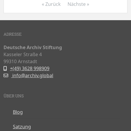
« Zurück
Nächste »
ADRESSE
Deutsche Archiv Stiftung
Kasseler Straße 4
99310 Arnstadt
+(49) 3628 998909
info@archiv.global
ÜBER UNS
Blog
Satzung