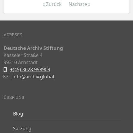
« Zurück
Nächste »
ADRESSE
Deutsche Archiv Stiftung
Kasseler Straße 4
99310 Arnstadt
+(49) 3628 998909
info@archiv.global
ÜBER UNS
Blog
Satzung