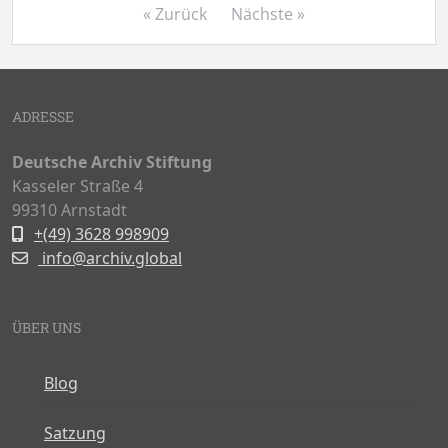
« Zurück
Nächste »
ADRESSE
Deutsche Archiv Stiftung
Kasseler Straße 4
99310 Arnstadt
+(49) 3628 998909
info@archiv.global
ÜBER UNS
Blog
Satzung