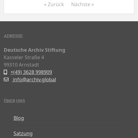
« Zurück
Nächste »
ADRESSE
Deutsche Archiv Stiftung
Kasseler Straße 4
99310 Arnstadt
+(49) 3628 998909
info@archiv.global
ÜBER UNS
Blog
Satzung