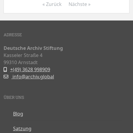
« Zurück
Nächste »
ADRESSE
Deutsche Archiv Stiftung
Kasseler Straße 4
99310 Arnstadt
+(49) 3628 998909
info@archiv.global
ÜBER UNS
Blog
Satzung