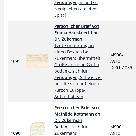
Sendungen; schildert
Neuigkeiten aus dem
Spital
Persönlicher Brief von
Emma Hausknecht an
Dr. Zukerman
Teilt Erinnerung an
einen Besuch bei
M900-
Zukerman; übermittelt
1691
A910-
Grüße an seine Gattin;
D001-A059
bedankt sich für
Sendungen; Schweitzer
bereite sich auf einen
kurzen Europa-
Aufenthalt vor
Persönlicher Brief von
Mathilde Kottmann an
Dr. Zukerman
Bedankt sich für
M900-
1690
Zukermans
A910-