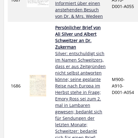
Informiert über einen
D001-A055
anstehenden Besuch
von Dr. & Mrs. Wedeen
Persönlicher Brief von
Ali Silver und Albert
Schweitzer an Dr.
Zukerman
Silver: entschuldigt sich
im Namen Schweitzers,
dass er aus Zeitgründen
nicht selbst antworten
könne; seine geplante
M900-
1686
Reise nach Europa im
A910-
Herbst stehe in Frage;
D001-A054
Emory Ross sei zum 2.
mal in Lambaren
gewesen; bedankt sich
für Sendungen der
letzten Monate;
Schweitzer: bedankt
sich für einen Brief;