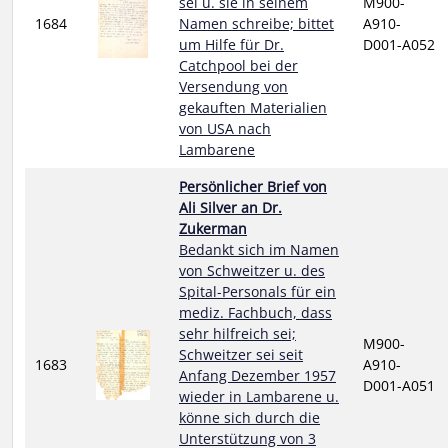
sei u. sie in seinem
M900-
1684
Namen schreibe; bittet
A910-
um Hilfe für Dr.
D001-A052
Catchpool bei der
Versendung von
gekauften Materialien
von USA nach
Lambarene
Persönlicher Brief von
Ali Silver an Dr.
Zukerman
Bedankt sich im Namen
von Schweitzer u. des
Spital-Personals für ein
mediz. Fachbuch, dass
sehr hilfreich sei;
M900-
Schweitzer sei seit
1683
A910-
Anfang Dezember 1957
D001-A051
wieder in Lambarene u.
könne sich durch die
Unterstützung von 3