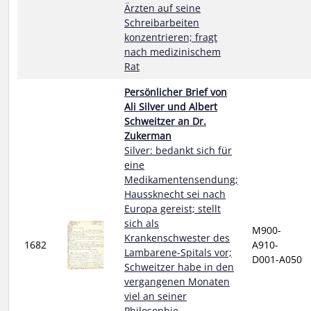
Ärzten auf seine
Schreibarbeiten
konzentrieren; fragt
nach medizinischem
Rat
Persönlicher Brief von
Ali Silver und Albert
Schweitzer an Dr.
Zukerman
Silver: bedankt sich für
eine
Medikamentensendung;
Haussknecht sei nach
Europa gereist; stellt
sich als
M900-
Krankenschwester des
1682
A910-
Lambarene-Spitals vor;
D001-A050
Schweitzer habe in den
vergangenen Monaten
viel an seiner
Philosophie