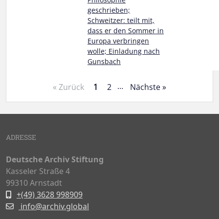
geschrieben;
Schweitzer: teilt mit,
dass er den Sommer in
Europa verbringen
wolle; Einladung nach
Gunsbach
…
« Zurück
1
2
Nächste »
ADRESSE
Deutsche Archiv Stiftung
Kasseler Straße 4
99310 Arnstadt
+(49) 3628 998909
info@archiv.global