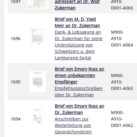
1697
adressiert an Dr. Wolf
A910-
Zukerman
D001-A065
Brief von M. D, Yoeli
Meir an Dr. Zukerman
Dank- & Lobsagung an
M900-
1696
Dr. Zukerman für seine
A910-
Unterstützung von
D001-A064
Schweitzers u. dem
Lambarene-Spital
Brief von Emory Ross an
einen unbekannten
M900-
1695
Empfänger
A910-
Empfehlungsschreiben
D001-A063
über Dr. Zukerman
Brief von Emory Ross an
Dr. Zukerman
M900-
1694
Anschreiben zur
A910-
Weiterleitung von
D001-A062
Gesprächsnotizen