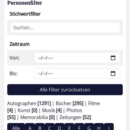
Personenfilter
Stichwortfilter
Zeitraum
Von:
Bis:
Alle Filter zurücksetzen
Autographen
[1291]
Bücher
[295]
Filme
[4]
Kunst
[0]
Musik
[4]
Photos
[55]
Memorabilia
[0]
Zeitungen
[52]
Alle
A
B
C
D
E
F
G
H
I