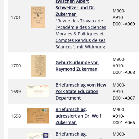
zwischen Albert
Schweitzer und Dr.
M900-
Zukerman
1701
A910-
"Revue des Travaux de
D001-A069
l'Académie des Sciences
Morales & Politiques et
Comptes Rendus de ses
Séances"; mit Widmung
M900-
Geburtsurkunde von
1700
A910-
Raymond Zukerman
D001-A068
Briefumschlag vom New
M900-
1699
York State Education
A910-
Department
D001-A067
Briefumschlag,
M900-
1698
adressiert an Dr. Wolf
A910-
Zukerman
D001-A066
Briefumschlag,
M900-