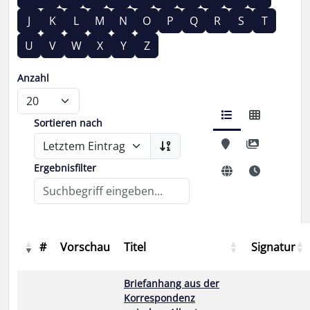
J
K
L
M
N
O
P
Q
R
S
T
U
V
W
X
Y
Z
Anzahl
Sortieren nach
Ergebnisfilter
#
Vorschau
Titel
Signatur
Briefanhang aus der
Korrespondenz