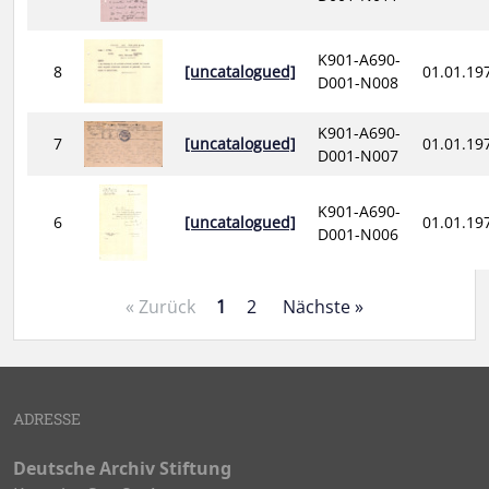
K901-A690-
8
[uncatalogued]
01.01.19
D001-N008
K901-A690-
7
[uncatalogued]
01.01.19
D001-N007
K901-A690-
6
[uncatalogued]
01.01.19
D001-N006
« Zurück
1
2
Nächste »
ADRESSE
Deutsche Archiv Stiftung