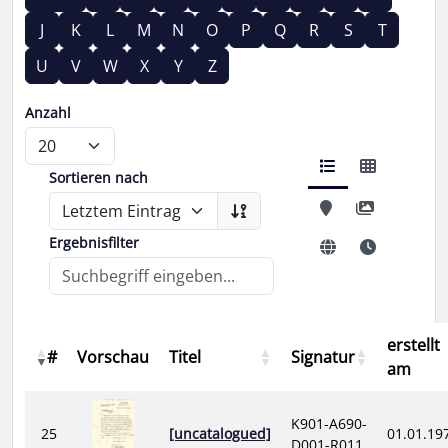
J
K
L
M
N
O
P
Q
R
S
T
U
V
W
X
Y
Z
Anzahl
Sortieren nach
Ergebnisfilter
erstellt
#
Vorschau
Titel
Signatur
am
K901-A690-
25
[uncatalogued]
01.01.19
D001-R011