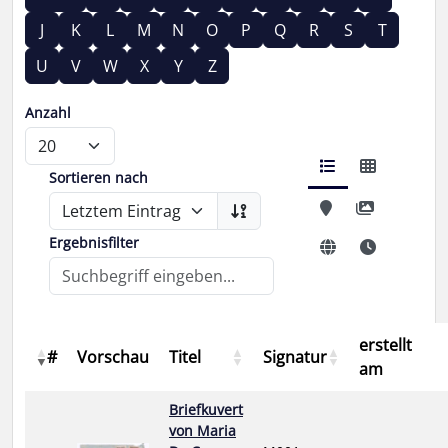
J
K
L
M
N
O
P
Q
R
S
T
U
V
W
X
Y
Z
Anzahl
Sortieren nach
Ergebnisfilter
erstellt
#
Vorschau
Titel
Signatur
am
Briefkuvert
von Maria