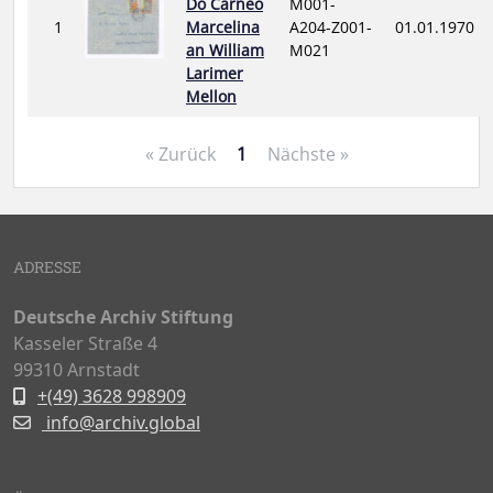
Do Carneo
M001-
1
Marcelina
A204-Z001-
01.01.1970
an William
M021
Larimer
Mellon
« Zurück
1
Nächste »
ADRESSE
Deutsche Archiv Stiftung
Kasseler Straße 4
99310 Arnstadt
+(49) 3628 998909
info@archiv.global