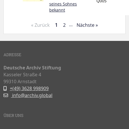
Q005
seines Sohnes
bekannt
…
« Zurück
1
2
Nächste »
ADRESSE
Deutsche Archiv Stiftung
Kasseler Straße 4
99310 Arnstadt
+(49) 3628 998909
info@archiv.global
ÜBER UNS