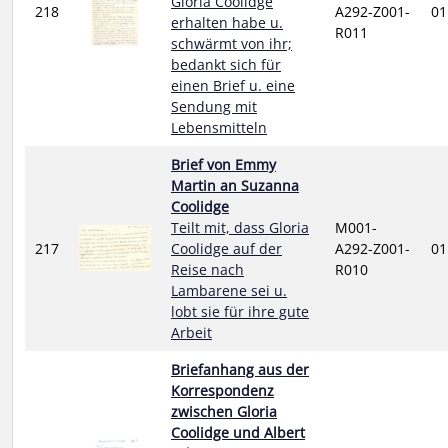
Gloria Coolidge
218
A292-Z001-
01
erhalten habe u.
R011
schwärmt von ihr;
bedankt sich für
einen Brief u. eine
Sendung mit
Lebensmitteln
Brief von Emmy
Martin an Suzanna
Coolidge
Teilt mit, dass Gloria
M001-
217
Coolidge auf der
A292-Z001-
01
Reise nach
R010
Lambarene sei u.
lobt sie für ihre gute
Arbeit
Briefanhang aus der
Korrespondenz
zwischen Gloria
Coolidge und Albert