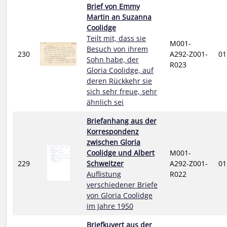
Brief von Emmy
Martin an Suzanna
Coolidge
Teilt mit, dass sie
M001-
Besuch von ihrem
230
A292-Z001-
01
Sohn habe, der
R023
Gloria Coolidge, auf
deren Rückkehr sie
sich sehr freue, sehr
ähnlich sei
Briefanhang aus der
Korrespondenz
zwischen Gloria
Coolidge und Albert
M001-
229
Schweitzer
A292-Z001-
01
Auflistung
R022
verschiedener Briefe
von Gloria Coolidge
im Jahre 1950
Briefkuvert aus der