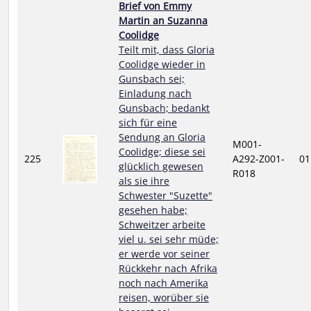
Brief von Emmy
Martin an Suzanna
Coolidge
Teilt mit, dass Gloria
Coolidge wieder in
Gunsbach sei;
Einladung nach
Gunsbach; bedankt
sich für eine
Sendung an Gloria
M001-
Coolidge; diese sei
225
A292-Z001-
01
glücklich gewesen
R018
als sie ihre
Schwester "Suzette"
gesehen habe;
Schweitzer arbeite
viel u. sei sehr müde;
er werde vor seiner
Rückkehr nach Afrika
noch nach Amerika
reisen, worüber sie