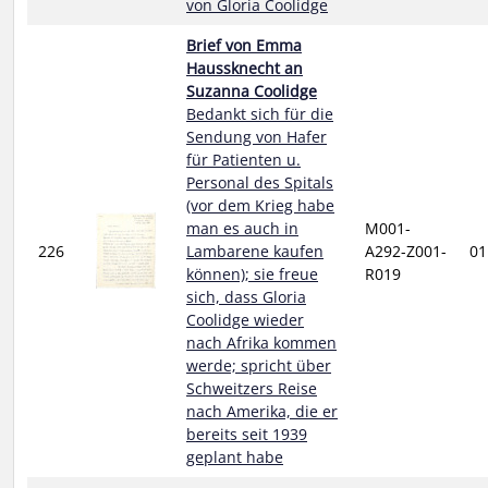
von Gloria Coolidge
Brief von Emma
Haussknecht an
Suzanna Coolidge
Bedankt sich für die
Sendung von Hafer
für Patienten u.
Personal des Spitals
(vor dem Krieg habe
man es auch in
M001-
226
Lambarene kaufen
A292-Z001-
01
können); sie freue
R019
sich, dass Gloria
Coolidge wieder
nach Afrika kommen
werde; spricht über
Schweitzers Reise
nach Amerika, die er
bereits seit 1939
geplant habe