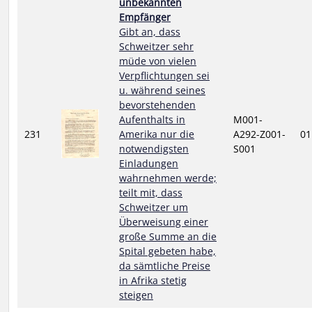
unbekannten
Empfänger
Gibt an, dass
Schweitzer sehr
müde von vielen
Verpflichtungen sei
u. während seines
bevorstehenden
Aufenthalts in
M001-
231
Amerika nur die
A292-Z001-
01
notwendigsten
S001
Einladungen
wahrnehmen werde;
teilt mit, dass
Schweitzer um
Überweisung einer
große Summe an die
Spital gebeten habe,
da sämtliche Preise
in Afrika stetig
steigen