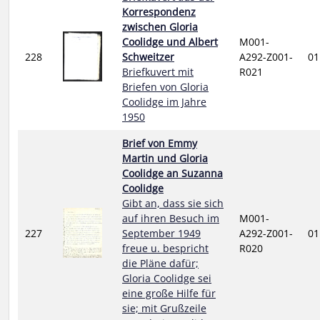
Korrespondenz
zwischen Gloria
Coolidge und Albert
M001-
228
Schweitzer
A292-Z001-
01
Briefkuvert mit
R021
Briefen von Gloria
Coolidge im Jahre
1950
Brief von Emmy
Martin und Gloria
Coolidge an Suzanna
Coolidge
Gibt an, dass sie sich
auf ihren Besuch im
M001-
227
September 1949
A292-Z001-
01
freue u. bespricht
R020
die Pläne dafür;
Gloria Coolidge sei
eine große Hilfe für
sie; mit Grußzeile