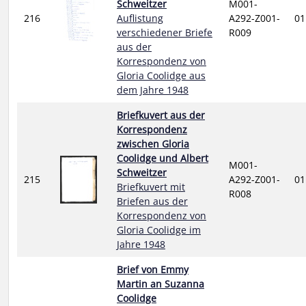
Schweitzer
M001-
216
Auflistung
A292-Z001-
01
verschiedener Briefe
R009
aus der
Korrespondenz von
Gloria Coolidge aus
dem Jahre 1948
Briefkuvert aus der
Korrespondenz
zwischen Gloria
Coolidge und Albert
M001-
Schweitzer
215
A292-Z001-
01
Briefkuvert mit
R008
Briefen aus der
Korrespondenz von
Gloria Coolidge im
Jahre 1948
Brief von Emmy
Martin an Suzanna
Coolidge