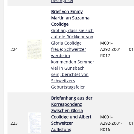
besorgt sei
Brief von Emmy
Martin an Suzanna
Coolidge
Gibt an, dass sie sich
auf die Rückkehr von
Gloria Coolidge
M001-
224
freue; Schweitzer
A292-Z001-
01
werde im
R017
kommenden Sommer
viel in Gunsbach
sein; berichtet von
Schweitzers
Geburtstagsfeier
Briefanhang aus der
Korrespondenz
zwischen Gloria
Coolidge und Albert
M001-
223
Schweitzer
A292-Z001-
01
Auflistung
R016