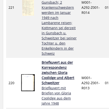
Gunsbach; 2
M001-
221
Krankenschwestern
A292-Z001-
01
werden im Januar
R014
1949 nach
Lambarene reisen;
Kottmann sei derzeit
in Gunsbach u.
Schweitzer bei seiner
Tochter u. den
Enkelkindern in der
Schweiz
Briefkuvert aus der
Korrespondenz
zwischen Gloria
Coolidge und Albert
M001-
220
Schweitzer
A292-Z001-
01
Briefkuvert mit
R013
Briefen von Gloria
Coolidge aus dem
Jahre 1948