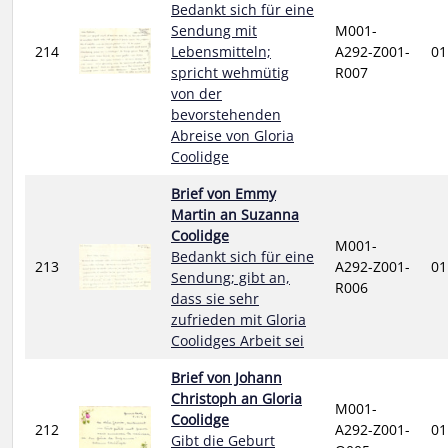
Bedankt sich für eine
Sendung mit
M001-
214
Lebensmitteln;
A292-Z001-
01
spricht wehmütig
R007
von der
bevorstehenden
Abreise von Gloria
Coolidge
Brief von Emmy
Martin an Suzanna
Coolidge
M001-
Bedankt sich für eine
213
A292-Z001-
01
Sendung; gibt an,
R006
dass sie sehr
zufrieden mit Gloria
Coolidges Arbeit sei
Brief von Johann
Christoph an Gloria
M001-
Coolidge
212
A292-Z001-
01
Gibt die Geburt