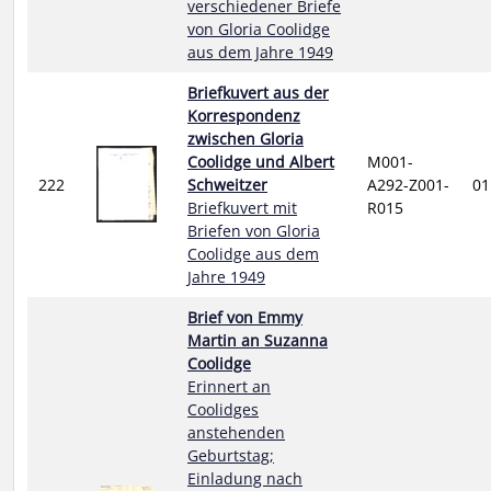
verschiedener Briefe
von Gloria Coolidge
aus dem Jahre 1949
Briefkuvert aus der
Korrespondenz
zwischen Gloria
Coolidge und Albert
M001-
222
Schweitzer
A292-Z001-
01
Briefkuvert mit
R015
Briefen von Gloria
Coolidge aus dem
Jahre 1949
Brief von Emmy
Martin an Suzanna
Coolidge
Erinnert an
Coolidges
anstehenden
Geburtstag;
Einladung nach