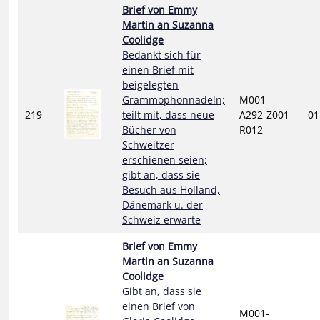
Brief von Emmy
Martin an Suzanna
Coolidge
Bedankt sich für
einen Brief mit
beigelegten
Grammophonnadeln;
M001-
219
teilt mit, dass neue
A292-Z001-
01
Bücher von
R012
Schweitzer
erschienen seien;
gibt an, dass sie
Besuch aus Holland,
Dänemark u. der
Schweiz erwarte
Brief von Emmy
Martin an Suzanna
Coolidge
Gibt an, dass sie
einen Brief von
M001-