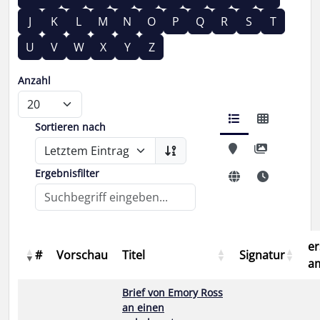
J
K
L
M
N
O
P
Q
R
S
T
U
V
W
X
Y
Z
Anzahl
Sortieren nach
Ergebnisfilter
er
#
Vorschau
Titel
Signatur
a
Brief von Emory Ross
an einen