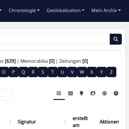
Chronologie
Geolokalisation
Mein Archiv
os
[639]
Memorabilia
[0]
Zeitungen
[0]
O
P
Q
R
S
T
U
V
W
X
Y
Z
erstellt
Signatur
Aktionen
am