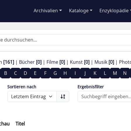
Archivalien
Kataloge
Enzyklopädie
en
[161]
Bücher
[0]
Filme
[0]
Kunst
[0]
Musik
[0]
Phot
B
C
D
E
F
G
H
I
J
K
L
M
N
Sortieren nach
Ergebnisfilter
chau
Titel