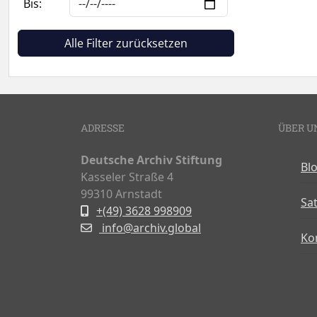
Bis:
Alle Filter zurücksetzen
ADRESSE
ÜBER U
Deutsche Archiv Stiftung
Bl
Kasseler Straße 4
99310 Arnstadt
Sa
+(49) 3628 998909
info@archiv.global
Ko