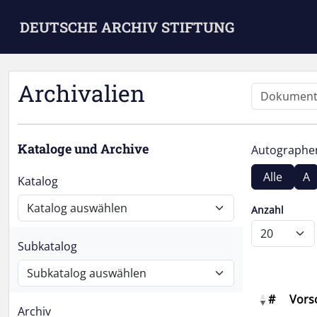
Skip to main content
DEUTSCHE ARCHIV STIFTUNG
Archivalien
Kataloge und Archive
Autograph
Alle
A
Katalog
Anzahl
Subkatalog
#
Vors
Archiv