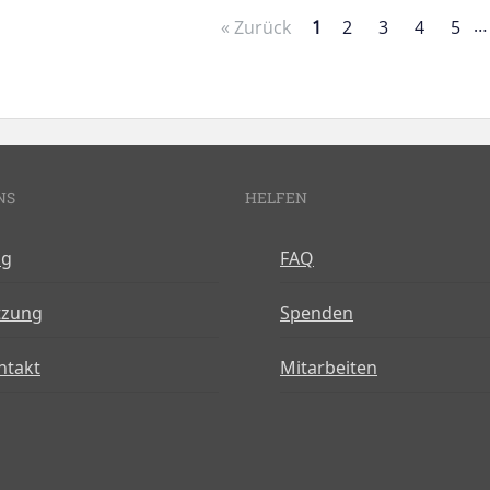
…
« Zurück
1
2
3
4
5
NS
HELFEN
og
FAQ
tzung
Spenden
ntakt
Mitarbeiten