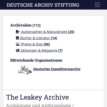
Skip to main content
DEUTSCHE ARCHIV STIFTUNG
Archivalien
[112]
Autographen & Manuskripte
[25]
Bücher & Literatur
[14]
Photos & Dias
[66]
Zeitungen & Magazine
[7]
Mitwirkende Organisationen
Deutsches Expeditionsarchiv
The Leakey Archive
Archäologie und Anthropologie /