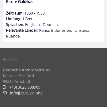
Birute Galdikas
Zeitraum:
1950 - 1980
Umfang:
1 Box
Sprachen:
Englisch , Deutsch
Relevante Länder:
Kenia
,
Indonesien
,
Tansania
,
Ruanda
ADRESSE
Deutsche Archiv Stiftung
Kasseler Straße 4
99310 Arnstadt
+(49) 3628 998909
info@archiv.global