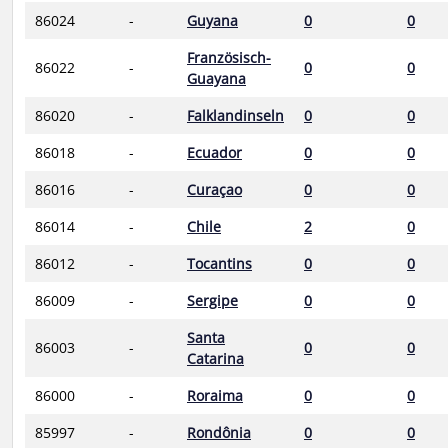
86024
-
Guyana
0
0
Französisch-
86022
-
0
0
Guayana
86020
-
Falklandinseln
0
0
86018
-
Ecuador
0
0
86016
-
Curaçao
0
0
86014
-
Chile
2
0
86012
-
Tocantins
0
0
86009
-
Sergipe
0
0
Santa
86003
-
0
0
Catarina
86000
-
Roraima
0
0
85997
-
Rondônia
0
0