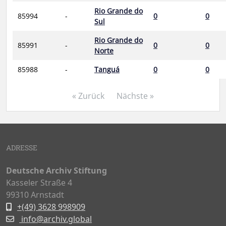
Rio Grande do
85994
-
0
0
Sul
Rio Grande do
85991
-
0
0
Norte
85988
-
Tanguá
0
0
« Zurück
Nächste »
ADRESSE
Deutsche Archiv Stiftung
Kasseler Straße 4
99310 Arnstadt
+(49) 3628 998909
info@archiv.global