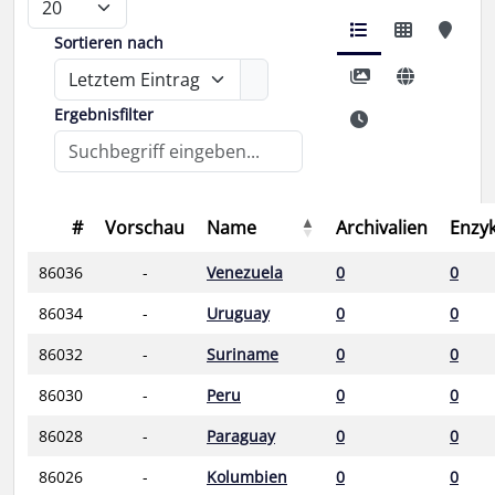
Sortieren nach
Ergebnisfilter
#
Vorschau
Name
Archivalien
Enzy
86036
-
Venezuela
0
0
86034
-
Uruguay
0
0
86032
-
Suriname
0
0
86030
-
Peru
0
0
86028
-
Paraguay
0
0
86026
-
Kolumbien
0
0