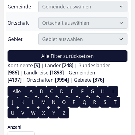
Gemeinde
Gemeinde auswählen
Ortschaft
Ortschaft auswählen
Gebiet
Gebiet auswählen
Alle Filter zurücksetzen
Kontinente
[9]
Länder
[248]
Bundesländer
[986]
Landkreise
[1898]
Gemeinden
[4197]
Ortschaften
[9994]
Gebiete
[376]
Alle
A
B
C
D
E
F
G
H
I
J
K
L
M
N
O
P
Q
R
S
T
U
V
W
X
Y
Z
Anzahl