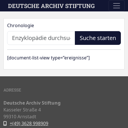
Skip to main content
DEUTSCHE ARCHIV STIFTUNG
Chronologie
Suche starten
[document-list-view type=”ereignisse”]
ADRESSE
Deutsche Archiv Stiftung
Kasseler Straße 4
99310 Arnstadt
+(49) 3628 998909