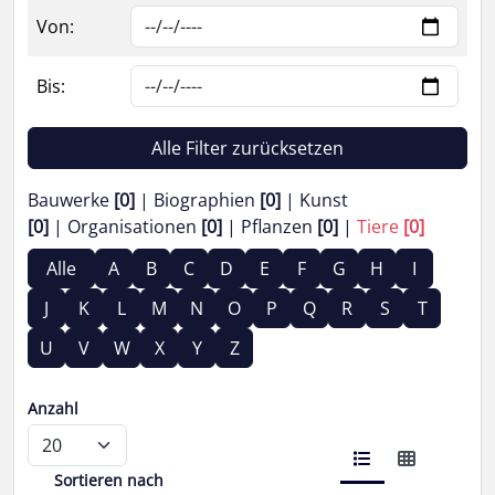
Von:
Bis:
Alle Filter zurücksetzen
Bauwerke
[0]
Biographien
[0]
Kunst
[0]
Organisationen
[0]
Pflanzen
[0]
Tiere
[0]
Alle
A
B
C
D
E
F
G
H
I
J
K
L
M
N
O
P
Q
R
S
T
U
V
W
X
Y
Z
Anzahl
Sortieren nach