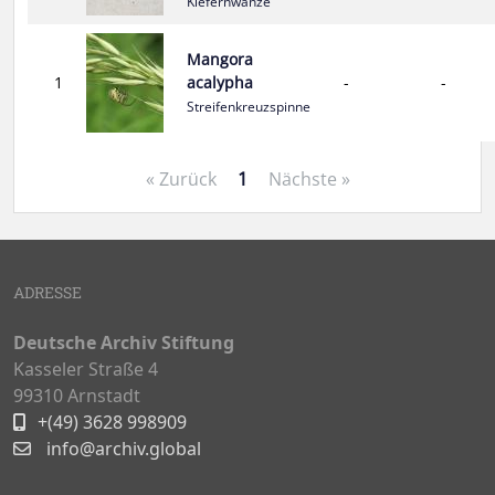
Kiefernwanze
Mangora
1
acalypha
-
-
Streifenkreuzspinne
« Zurück
1
Nächste »
ADRESSE
Deutsche Archiv Stiftung
Kasseler Straße 4
99310 Arnstadt
+(49) 3628 998909
info@archiv.global