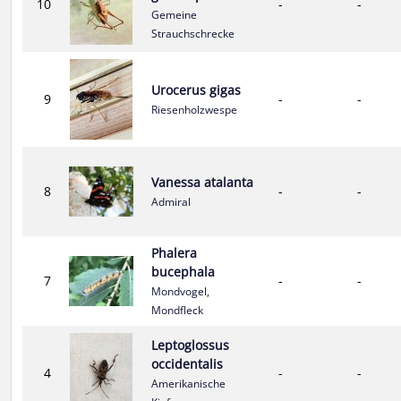
10
-
-
Gemeine
Strauchschrecke
Urocerus gigas
9
-
-
Riesenholzwespe
Vanessa atalanta
8
-
-
Admiral
Phalera
bucephala
7
-
-
Mondvogel,
Mondfleck
Leptoglossus
occidentalis
4
-
-
Amerikanische