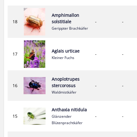
Amphimallon
18
solstitiale
-
-
Gerippter Brachkäfer
Aglais urticae
17
-
-
Kleiner Fuchs
Anoplotrupes
16
stercorosus
-
-
Waldmistkäfer
Anthaxia nitidula
15
-
-
Glänzender
Blütenprachtkäfer