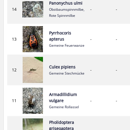
Panonychus ulmi
14
-
-
Obstbaumspinnmilbe,
Rote Spinnmilbe
Pyrrhocoris
13
apterus
-
-
Gemeine Feuerwanze
Culex pipiens
12
-
-
Gemeine Stechmücke
Armadillidium
11
vulgare
-
-
Gemeine Rollassel
Pholidoptera
griseoaptera