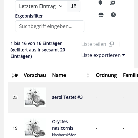
Ergebnisfilter
|
1 bis 16 von 16 Einträgen
Liste teilen
(gefiltert aus insgesamt 20
Liste exportieren
Einträgen)
#
Vorschau
Name
Ordnung
Famili
23
serol Testet #3
-
-
Oryctes
19
nasicornis
-
-
Nashornkäfer