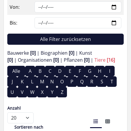
Von:
Bis:
Alle Filter zurücksetzen
Bauwerke
[0]
Biographien
[0]
Kunst
[0]
Organisationen
[0]
Pflanzen
[0]
Tiere
[16]
Alle
A
B
C
D
E
F
G
H
I
J
K
L
M
N
O
P
Q
R
S
T
U
V
W
X
Y
Z
Anzahl
Sortieren nach