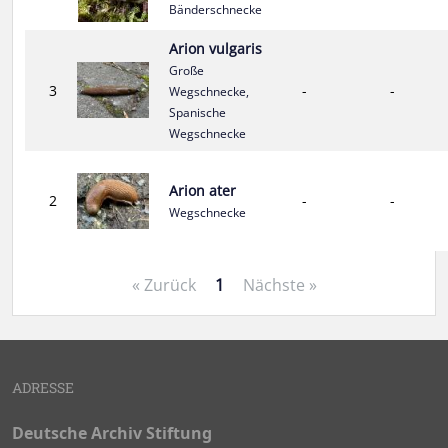
Bänderschnecke
Arion vulgaris
Große
3
-
-
Wegschnecke,
Spanische
Wegschnecke
Arion ater
2
-
-
Wegschnecke
« Zurück
1
Nächste »
ADRESSE
Deutsche Archiv Stiftung