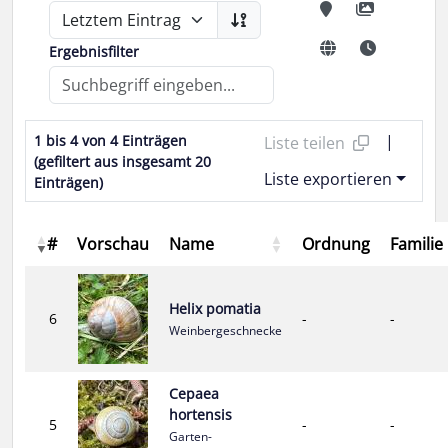
Ergebnisfilter
|
1 bis 4 von 4 Einträgen
Liste teilen
(gefiltert aus insgesamt 20
Liste exportieren
Einträgen)
#
Vorschau
Name
Ordnung
Familie
Helix pomatia
6
-
-
Weinbergeschnecke
Cepaea
hortensis
5
-
-
Garten-