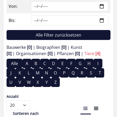
Von:
Bis:
Alle Filter zurücksetzen
Bauwerke
[0]
Biographien
[0]
Kunst
[0]
Organisationen
[0]
Pflanzen
[0]
Tiere
[4]
Alle
A
B
C
D
E
F
G
H
I
J
K
L
M
N
O
P
Q
R
S
T
U
V
W
X
Y
Z
Anzahl
Sortieren nach