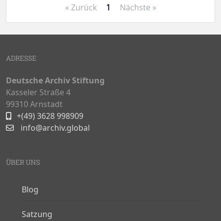
« Zurück
1
Nächste »
ADRESSE
Deutsche Archiv Stiftung
Kasseler Straße 4
99310 Arnstadt
+(49) 3628 998909
info@archiv.global
ÜBER UNS
Blog
Satzung