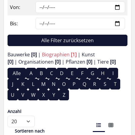
Von:
Bis:
Alle Filter zurücksetzen
Bauwerke
[0]
Biographien
[1]
Kunst
[0]
Organisationen
[0]
Pflanzen
[0]
Tiere
[0]
Alle
A
B
C
D
E
F
G
H
I
J
K
L
M
N
O
P
Q
R
S
T
U
V
W
X
Y
Z
Anzahl
Sortieren nach