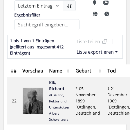
Ergebnisfilter
|
1 bis 1 von 1 Einträgen
Liste teilen
(gefiltert aus insgesamt 412
Liste exportieren
Einträgen)
#
Vorschau
Name
Geburt
Tod
Kik,
Richard
* 05.
† 21.
November
Dezember
dt. Autor,
22
1899
1969
Rektor und
[Öttlingen,
[Dettlingen
Unterstützer
Deutschland]
Deutschlan
Albert
Schweitzers