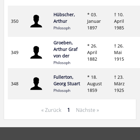
Hübscher,
* 03.
† 10.
350
Arthur
Januar
April
1897
1985
Philosoph
Groeben,
* 26.
† 26.
Arthur Graf
349
April
Mai
von der
1882
1915
Philosoph
Fullerton,
* 18.
† 23.
348
Georg Stuart
August
März
1859
1925
Philosoph
« Zurück
1
Nächste »