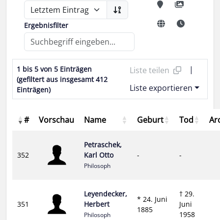
Ergebnisfilter
|
1 bis 5 von 5 Einträgen
Liste teilen
(gefiltert aus insgesamt 412
Liste exportieren
Einträgen)
#
Vorschau
Name
Geburt
Tod
Ar
Petraschek,
352
Karl Otto
-
-
Philosoph
Leyendecker,
† 29.
* 24. Juni
351
Herbert
Juni
1885
1958
Philosoph