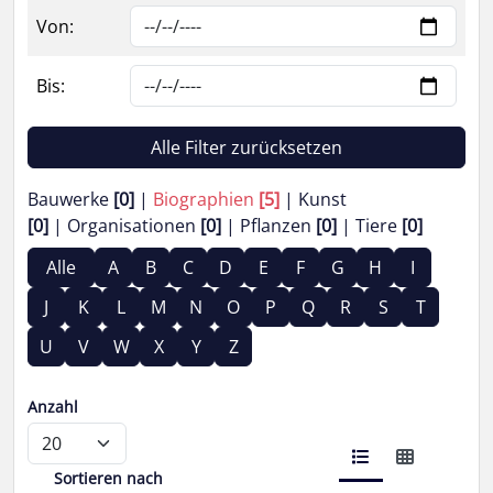
Von:
Bis:
Alle Filter zurücksetzen
Bauwerke
[0]
Biographien
[5]
Kunst
[0]
Organisationen
[0]
Pflanzen
[0]
Tiere
[0]
Alle
A
B
C
D
E
F
G
H
I
J
K
L
M
N
O
P
Q
R
S
T
U
V
W
X
Y
Z
Anzahl
Sortieren nach