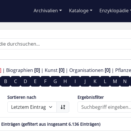
Archivalien
Kataloge
Enzyklopädie
]
Biographien
[0]
Kunst
[0]
Organisationen
[0]
Pflanz
B
C
D
E
F
G
H
I
J
K
L
M
N
Sortieren nach
Ergebnisfilter
3 Einträgen (gefiltert aus insgesamt 6.136 Einträgen)