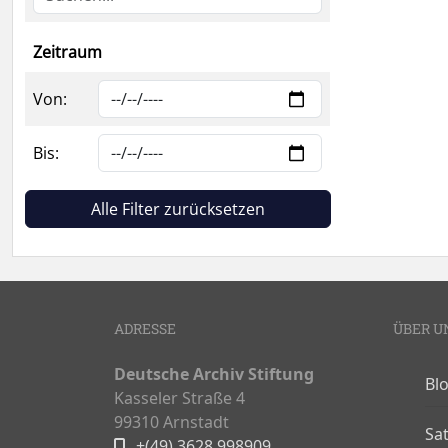
Zeitraum
Von:
Bis:
Alle Filter zurücksetzen
ADRESSE
ÜBER U
Deutsche Archiv Stiftung
Bl
Kasseler Straße 4
99310 Arnstadt
Sa
+(49) 3628 998909