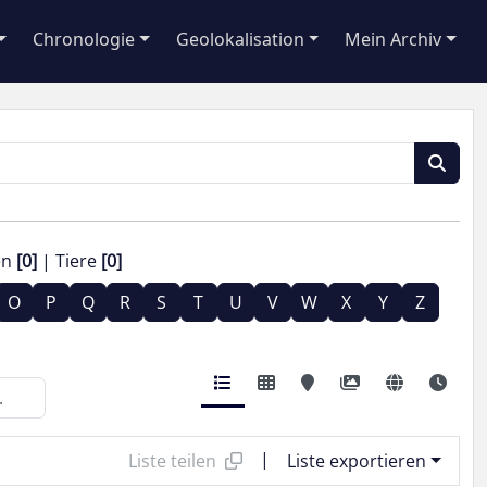
Chronologie
Geolokalisation
Mein Archiv
en
[0]
Tiere
[0]
O
P
Q
R
S
T
U
V
W
X
Y
Z
|
Liste teilen
Liste exportieren