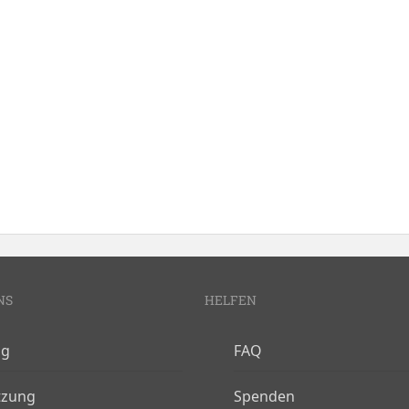
NS
HELFEN
og
FAQ
tzung
Spenden