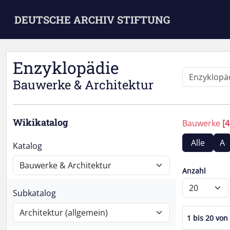
Skip to main content
DEUTSCHE ARCHIV STIFTUNG
Enzyklopädie
Bauwerke & Architektur
Wikikatalog
Bauwerke
[4
Alle
A
Katalog
Anzahl
Subkatalog
1 bis 20 von