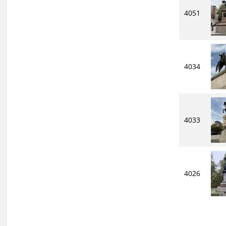
4051
4034
4033
4026