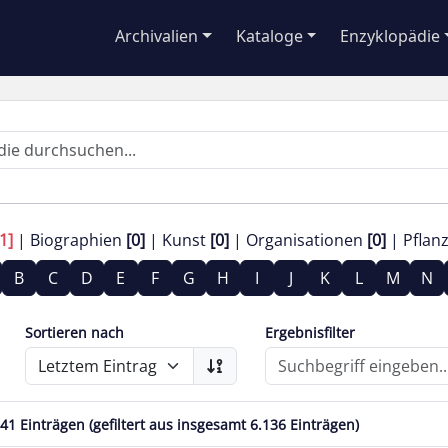
Archivalien
Kataloge
Enzyklopädie
1]
Biographien
[0]
Kunst
[0]
Organisationen
[0]
Pflan
B
C
D
E
F
G
H
I
J
K
L
M
N
Sortieren nach
Ergebnisfilter
 41 Einträgen (gefiltert aus insgesamt 6.136 Einträgen)