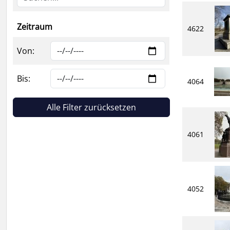
Zeitraum
4622
Von:
Bis:
4064
Alle Filter zurücksetzen
4061
4052