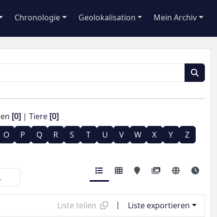
Chronologie
Geolokalisation
Mein Archiv
zen
[0]
Tiere
[0]
O
P
Q
R
S
T
U
V
W
X
Y
Z
|
Liste teilen
Liste exportieren