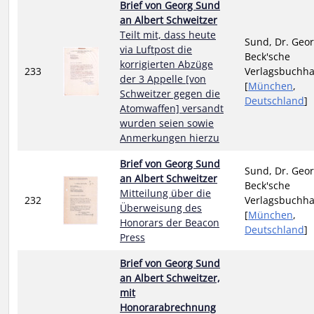
Brief von Georg Sund
an Albert Schweitzer
Teilt mit, dass heute
Sund, Dr. Geor
via Luftpost die
Beck'sche
korrigierten Abzüge
233
Verlagsbuchh
der 3 Appelle [von
[
München
,
Schweitzer gegen die
Deutschland
]
Atomwaffen] versandt
wurden seien sowie
Anmerkungen hierzu
Brief von Georg Sund
Sund, Dr. Geor
an Albert Schweitzer
Beck'sche
Mitteilung über die
232
Verlagsbuchh
Überweisung des
[
München
,
Honorars der Beacon
Deutschland
]
Press
Brief von Georg Sund
an Albert Schweitzer,
mit
Honorarabrechnung