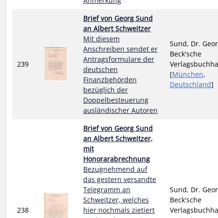
Anmerkung
Brief von Georg Sund
an Albert Schweitzer
Mit diesem
Sund, Dr. Geor
Anschreiben sendet er
Beck'sche
Antragsformulare der
239
Verlagsbuchh
deutschen
[
München
,
Finanzbehörden
Deutschland
]
bezüglich der
Doppelbesteuerung
ausländischer Autoren
Brief von Georg Sund
an Albert Schweitzer,
mit
Honorarabrechnung
Bezugnehmend auf
das gestern versandte
Telegramm an
Sund, Dr. Geor
Schweitzer, welches
Beck'sche
238
hier nochmals zietiert
Verlagsbuchh