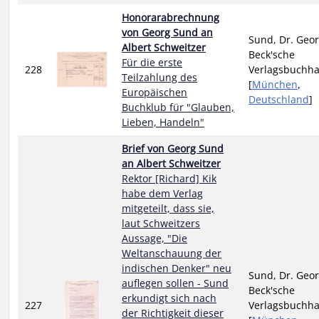
Honorarabrechnung
von Georg Sund an
Sund, Dr. Geor
Albert Schweitzer
Beck'sche
Für die erste
228
Verlagsbuchh
Teilzahlung des
[
München
,
Europäischen
Deutschland
]
Buchklub für "Glauben,
Lieben, Handeln"
Brief von Georg Sund
an Albert Schweitzer
Rektor [Richard] Kik
habe dem Verlag
mitgeteilt, dass sie,
laut Schweitzers
Aussage, "Die
Weltanschauung der
indischen Denker" neu
Sund, Dr. Geor
auflegen sollen - Sund
Beck'sche
erkundigt sich nach
227
Verlagsbuchh
der Richtigkeit dieser