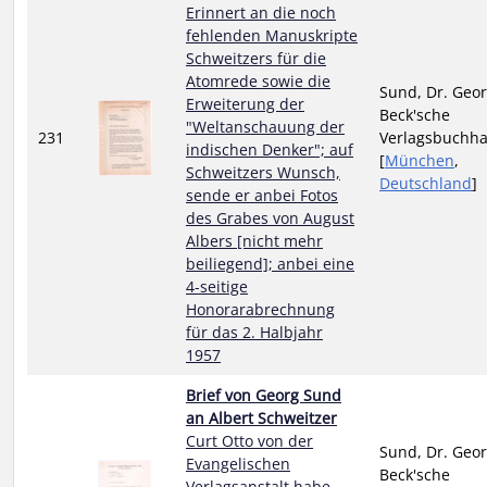
Erinnert an die noch
fehlenden Manuskripte
Schweitzers für die
Atomrede sowie die
Sund, Dr. Geor
Erweiterung der
Beck'sche
"Weltanschauung der
231
Verlagsbuchh
indischen Denker"; auf
[
München
,
Schweitzers Wunsch,
Deutschland
]
sende er anbei Fotos
des Grabes von August
Albers [nicht mehr
beiliegend]; anbei eine
4-seitige
Honorarabrechnung
für das 2. Halbjahr
1957
Brief von Georg Sund
an Albert Schweitzer
Curt Otto von der
Sund, Dr. Geor
Evangelischen
Beck'sche
Verlagsanstalt habe