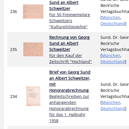
Sund an Albert
Beck'sche
Schweitzer
236
Verlagsbuchh
Für 50 Freiexemplare
[
München
,
Schweitzers
Deutschland
]
"Kulturphilosophie"
Rechnung von Georg
Sund, Dr. Geor
Sund an Albert
Beck'sche
235
Schweitzer
Verlagsbuchh
Für den Kauf der
[
München
,
Zeitschrift "Hochland"
Deutschland
]
Brief von Georg Sund
an Albert Schweitzer,
mit
Sund, Dr. Geor
Honorarabrechnung
Beck'sche
234
Begleitschreiben zur
Verlagsbuchh
anhängenden
[
München
,
Honorarabrechnung
Deutschland
]
für das 1. Halbjahr
1958