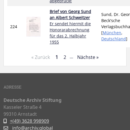
abgedruckt
Brief von Georg Sund
Sund, Dr. Geor
an Albert Schweitzer
Beck'sche
Er sendet hiermit die
224
Verlagsbuchh
Honorarabrechnung
[
München
,
für das 2. Halbjahr
Deutschland
]
1955
…
« Zurück
1
2
Nächste »
ADRESSE
Deutsche Archiv Stiftung
Kasseler Straße 4
99310 Arnstadt
+(49) 3628 998909
info@archiv.global