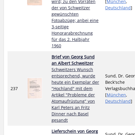
wird; zu den Vorräten
[
München
,
der von Schweitzer
Deutschland
]
gewünschten
Fotoabzüge; anbei eine
3-seitige
Honorarabrechnung
für das 2. Halbjahr
1960
Brief von Georg Sund
an Albert Schweitzer
Schweitzers Wunsch
entsprechend, wurde
Sund, Dr. Geor
heute ein Exemplar der
Beck'sche
237
"Hochland" mit dem
Verlagsbuchh
Artikel "Probleme der
[
München
,
Atomaufrüstung" von
Deutschland
]
Karl Peters an Fritz
Dinner nach Basel
gesandt
Lieferschein von Georg
Sund, Dr. Geor