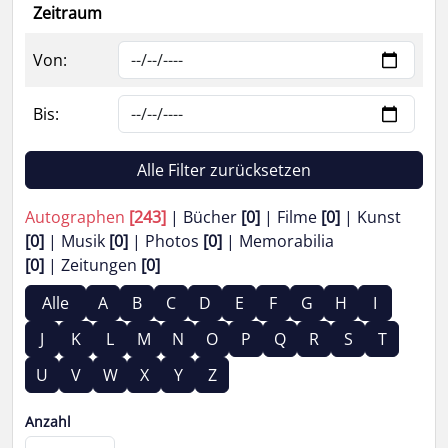
Zeitraum
Von:
Bis:
Alle Filter zurücksetzen
Autographen
[243]
Bücher
[0]
Filme
[0]
Kunst
[0]
Musik
[0]
Photos
[0]
Memorabilia
[0]
Zeitungen
[0]
Alle
A
B
C
D
E
F
G
H
I
J
K
L
M
N
O
P
Q
R
S
T
U
V
W
X
Y
Z
Anzahl