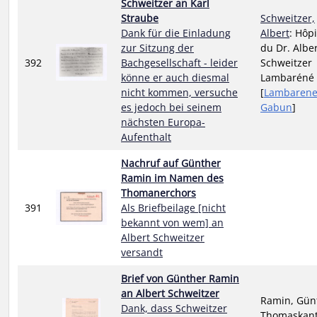
Schweitzer an Karl
Straube
Schweitzer,
Dank für die Einladung
Albert
: Hôpi
zur Sitzung der
du Dr. Albe
392
Bachgesellschaft - leider
Schweitzer
könne er auch diesmal
Lambaréné
nicht kommen, versuche
[
Lambaren
es jedoch bei seinem
Gabun
]
nächsten Europa-
Aufenthalt
Nachruf auf Günther
Ramin im Namen des
Thomanerchors
391
Als Briefbeilage [nicht
bekannt von wem] an
Albert Schweitzer
versandt
Brief von Günther Ramin
an Albert Schweitzer
Ramin, Gün
Dank, dass Schweitzer
Thomaskant