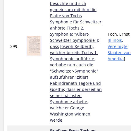
besuchte und sich
gemeinsam mit ihm die
Platte von Tochs
Symphonie für Schweitzer
anhörte [Tochs 2.
Symphonie: "Albert-
Toch, Ernst
Schweitzer-Symphonie"];
[
Illinois
,
399
dass Joseph Keilberth,
Vereinigte
welcher bereits Tochs 1.
Staaten von
Symphnonie aufführte,
Amerika
]
vorhabe nun auch die
"Schweitzer-Symphonie"
aufzuführen; zitiert
Rabindranath Tagore und
Goethe; dass er derzeit an
seiner nächsten
Symphonie arbeite,
welche er George
Washington widmen
werde
Brief von Ernst Toch an