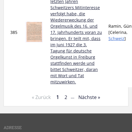
letzten Jahren
Schweitzers Mitinteresse
verfolgt habe, die
Wiedererweckung der
Orgelmusik des 16. und
Ramin, Gün
385
17. Jahrhunderts voran zu
[Celerina,
bringen. Er teilt mit, dass
Schweiz
]
im Juni 1927 die 3.
Tagung für deutsche
Orgelkunst in Freiburg
stattfinden werde und
bittet Schweitzer, daran
mit Wort und Tat
mitzuwirken.
…
« Zurück
1
2
Nächste »
ADRESSE