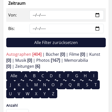
Zeitraum
Von:
Bis:
Alle Filter zurücksetzen
Autographen
[404]
Bücher
[0]
Filme
[0]
Kunst
[0]
Musik
[0]
Photos
[167]
Memorabilia
[0]
Zeitungen
[6]
Alle
A
B
C
D
E
F
G
H
I
J
K
L
M
N
O
P
Q
R
S
T
U
V
W
X
Y
Z
Anzahl