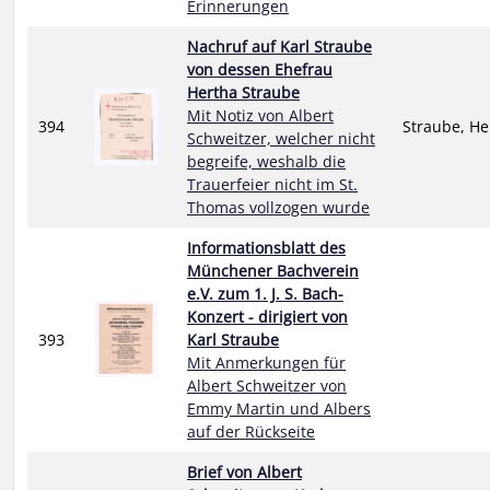
Erinnerungen
Nachruf auf Karl Straube
von dessen Ehefrau
Hertha Straube
Mit Notiz von Albert
394
Straube, He
Schweitzer, welcher nicht
begreife, weshalb die
Trauerfeier nicht im St.
Thomas vollzogen wurde
Informationsblatt des
Münchener Bachverein
e.V. zum 1. J. S. Bach-
Konzert - dirigiert von
393
Karl Straube
Mit Anmerkungen für
Albert Schweitzer von
Emmy Martin und Albers
auf der Rückseite
Brief von Albert