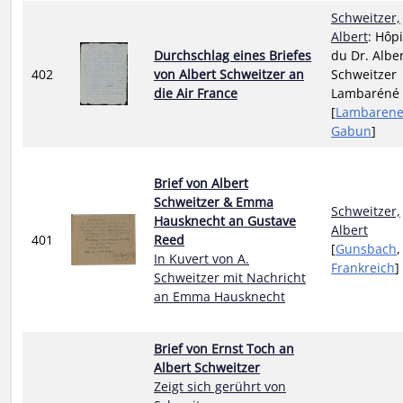
Schweitzer,
Albert
: Hôpi
Durchschlag eines Briefes
du Dr. Albe
402
von Albert Schweitzer an
Schweitzer
die Air France
Lambaréné
[
Lambaren
Gabun
]
Brief von Albert
Schweitzer & Emma
Schweitzer,
Hausknecht an Gustave
Albert
401
Reed
[
Gunsbach
,
In Kuvert von A.
Frankreich
]
Schweitzer mit Nachricht
an Emma Hausknecht
Brief von Ernst Toch an
Albert Schweitzer
Zeigt sich gerührt von