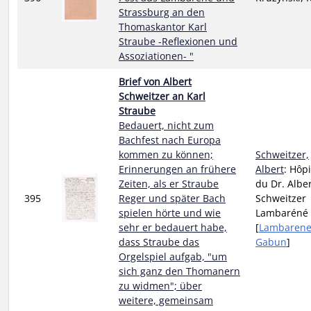
Strassburg an den
Thomaskantor Karl
Straube -Reflexionen und
Assoziationen- "
Brief von Albert
Schweitzer an Karl
Straube
Bedauert, nicht zum
Bachfest nach Europa
kommen zu können;
Schweitzer,
Erinnerungen an frühere
Albert
: Hôpi
Zeiten, als er Straube
du Dr. Albe
395
Reger und später Bach
Schweitzer
spielen hörte und wie
Lambaréné
sehr er bedauert habe,
[
Lambaren
dass Straube das
Gabun
]
Orgelspiel aufgab, "um
sich ganz den Thomanern
zu widmen"; über
weitere, gemeinsam