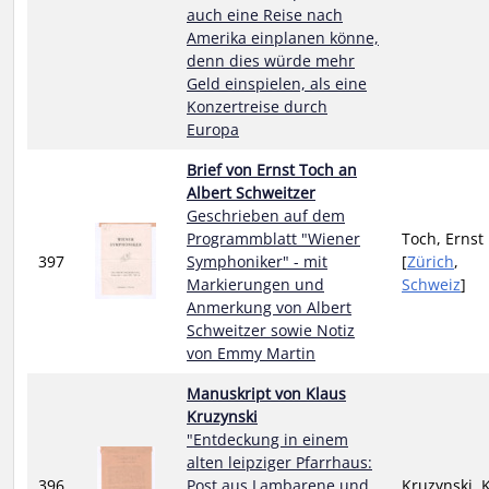
auch eine Reise nach
Amerika einplanen könne,
denn dies würde mehr
Geld einspielen, als eine
Konzertreise durch
Europa
Brief von Ernst Toch an
Albert Schweitzer
Geschrieben auf dem
Programmblatt "Wiener
Toch, Ernst
397
Symphoniker" - mit
[
Zürich
,
Markierungen und
Schweiz
]
Anmerkung von Albert
Schweitzer sowie Notiz
von Emmy Martin
Manuskript von Klaus
Kruzynski
"Entdeckung in einem
alten leipziger Pfarrhaus:
396
Post aus Lambarene und
Kruzynski, 