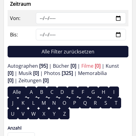
Zeitraum
Von:
Bis:
Alle Filter zurücksetzen
Autographen
[95]
Bücher
[0]
Filme
[0]
Kunst
[0]
Musik
[0]
Photos
[325]
Memorabilia
[0]
Zeitungen
[0]
Alle
A
B
C
D
E
F
G
H
I
J
K
L
M
N
O
P
Q
R
S
T
U
V
W
X
Y
Z
Anzahl