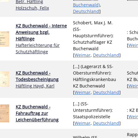
Betr. Häftling
Buchenwald)
,
Holzschuh, Felix
Deutschland
]
Schobert, Max J. M.
KZ Buchenwald - Interne
(SS-
Anweisung bzgl.
: Sch
Hauptsturmführer):
Häftlinge
Buch
Schutzhaftlager KZ
Hafterleichterung für
[
Wei
Buchenwald
Schutzhäftlinge
[
Weimar
,
Deutschland
]
[…] (Lagerarzt & SS-
KZ Buchenwald -
Obersturmführer):
Schut
Todesbescheinigung
Häftlingskrankenbau
KZ B
Häftling Hayd, Karl
KZ Buchenwald
[
Wei
[
Weimar
,
Deutschland
]
[…] (SS-
KZ Buchenwald -
Untersturmführer):
: KZ
Fahrauftrag zur
Staatspolizeistelle
[
Wei
Leichenüberführung
[
Weimar
,
Deutschland
]
Rappo
Wilhelm (SS-