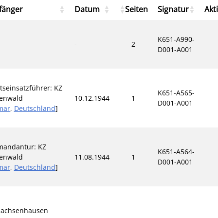
fänger
Datum
Seiten
Signatur
Akt
K651-A990-
-
2
D001-A001
tseinsatzführer: KZ
K651-A565-
enwald
10.12.1944
1
D001-A001
mar
,
Deutschland
]
andantur: KZ
K651-A564-
enwald
11.08.1944
1
D001-A001
mar
,
Deutschland
]
 Sachsenhausen