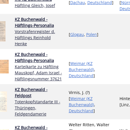
[
Dachau
,
Deutschland
]
[
Nürn
Häftling Gleich, Josef
Deut
KZ Buchenwald -
Häftlings-Personalia
Vorstrafenregister d.
[
Glogau
,
Polen
]
Häftlings Reinhold
Henke
KZ Buchenwald -
Häftlings-Personalia
[
Weimar (KZ
Karteikarte zu Häftling
Buchenwald)
,
Mauskopf, Adam Israel -
Deutschland
]
Häftlingsnummer 37621
KZ Buchenwald -
Virnis, J. (?)
Feldpost
[
Weimar (KZ
Hinte
Totenkopfstandarte III -
Buchenwald)
,
[Linz
Thüringen,
Deutschland
]
Feldgendamerie
Welter Ritten, Walter
KZ Buchenwald -