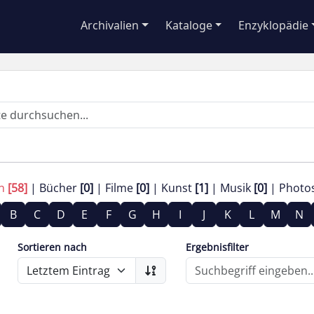
Archivalien
Kataloge
Enzyklopädie
en
[58]
Bücher
[0]
Filme
[0]
Kunst
[1]
Musik
[0]
Photo
B
C
D
E
F
G
H
I
J
K
L
M
N
Sortieren nach
Ergebnisfilter