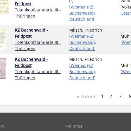
(?)
Welte
Feldpost
[
Weimar (KZ
[Voit
Totenkopfstandarte III -
Buchenwald)
,
Öster
Thüringen
Deutschland
]
KZ Buchenwald -
Milsch, Friedrich
Feldpost
[
Weimar (KZ
Mühln
Totenkopfstandarte III -
Buchenwald)
,
[
Wie
Thüringen
Deutschland
]
KZ Buchenwald -
Milsch, Friedrich
Feldpost
[
Weimar (KZ
Mühln
Totenkopfstandarte III -
Buchenwald)
,
[
Wie
Thüringen
Deutschland
]
« Zurück
1
2
3
NS
HELFEN