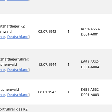
utzhaftlager KZ
K651-A563-
enwald
02.07.1942
1
D001-A001
mar
,
Deutschland
]
zhaftlagerführer:
K651-A562-
uchenwald
12.07.1944
1
D001-A004
mar
,
Deutschland
]
 Buchenwald
K651-A562-
08.01.1943
1
mar
,
Deutschland
]
D001-A003
rtführer des KZ