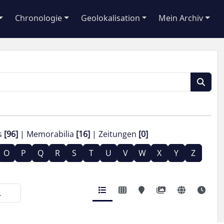
Chronologie
Geolokalisation
Mein Archiv
s
[96]
Memorabilia
[16]
Zeitungen
[0]
O
P
Q
R
S
T
U
V
W
X
Y
Z