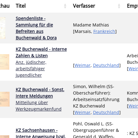
chau
Titel
Verfasser
Emp
Spendenliste -
Sammlung für die
Madame Mathias
Befreiten aus
[Marsais,
Frankreich
]
Buchenwald & Dora
KZ Buchenwald - Interne
Zahlen & Listen
Arbei
Anz. jüdischer,
Buch
[
Weimar
,
Deutschland
]
arbeitsfähiger
[
Wei
Jugendlicher
Simon, Wilhelm (SS-
KZ Buchenwald - Sonst.
Oberscharführer):
Komm
intere Meldungen
Arbeitseinsatzführung
Buch
Mitteilung über
KZ Buchenwald
[
Wei
Werkzeugmarkenfund
[
Weimar
,
Deutschland
]
Pohl, Oswald L. (SS-
KZ Sachsenhausen -
Obergruppenführer &
: KZ
Interne Anweisung bzgl.
Generald d. Waffen-