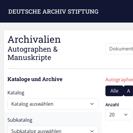
Skip to main content
DEUTSCHE ARCHIV STIFTUNG
Archivalien
Autographen &
Manuskripte
Kataloge und Archive
Autograph
Alle
A
Katalog
Anzahl
Subkatalog