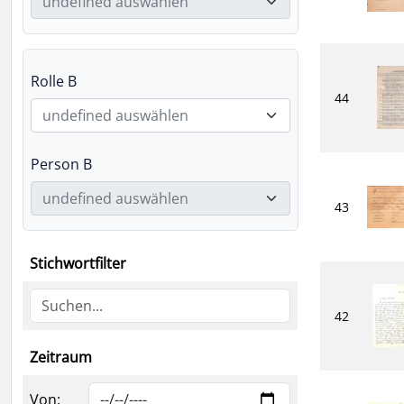
undefined auswählen
Rolle B
44
undefined auswählen
Person B
undefined auswählen
43
Stichwortfilter
42
Zeitraum
Von: