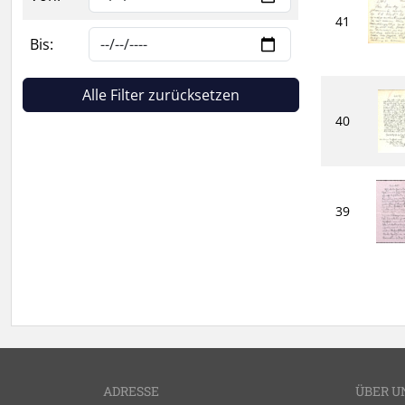
41
Bis:
Alle Filter zurücksetzen
40
39
ADRESSE
ÜBER U