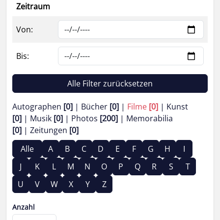
Zeitraum
Von:
Bis:
Alle Filter zurücksetzen
Autographen
[0]
Bücher
[0]
Filme
[0]
Kunst
[0]
Musik
[0]
Photos
[200]
Memorabilia
[0]
Zeitungen
[0]
Alle
A
B
C
D
E
F
G
H
I
J
K
L
M
N
O
P
Q
R
S
T
U
V
W
X
Y
Z
Anzahl