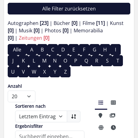
Alle Filter zurücksetzen
Autographen
[23]
Bücher
[0]
Filme
[11]
Kunst
[0]
Musik
[0]
Photos
[0]
Memorabilia
[0]
Zeitungen
[0]
Alle
A
B
C
D
E
F
G
H
I
J
K
L
M
N
O
P
Q
R
S
T
U
V
W
X
Y
Z
Anzahl
Sortieren nach
Ergebnisfilter