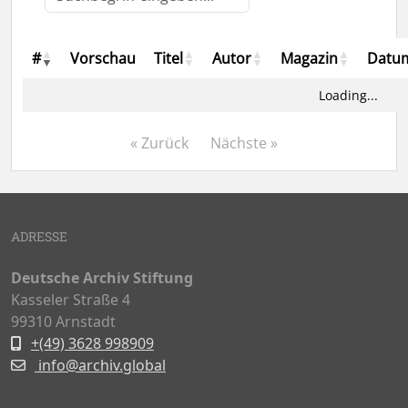
#
Vorschau
Titel
Autor
Magazin
Datu
Loading...
« Zurück
Nächste »
ADRESSE
Deutsche Archiv Stiftung
Kasseler Straße 4
99310 Arnstadt
+(49) 3628 998909
info@archiv.global