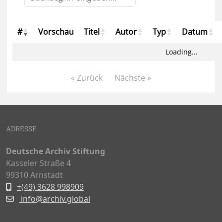
#
Vorschau
Titel
Autor
Typ
Datum
Loading...
« Zurück
Nächste »
ADRESSE
Deutsche Archiv Stiftung
Kasseler Straße 4
99310 Arnstadt
+(49) 3628 998909
info@archiv.global