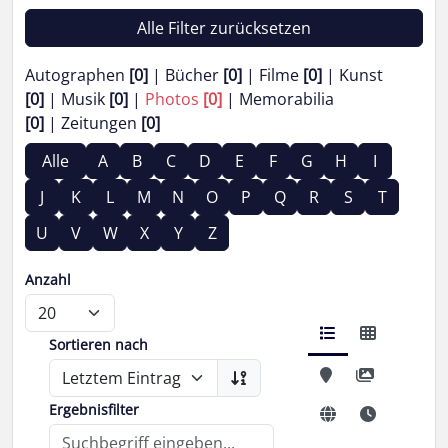
Alle Filter zurücksetzen
Autographen
[0]
Bücher
[0]
Filme
[0]
Kunst
[0]
Musik
[0]
Photos
[0]
Memorabilia
[0]
Zeitungen
[0]
Alle
A
B
C
D
E
F
G
H
I
J
K
L
M
N
O
P
Q
R
S
T
U
V
W
X
Y
Z
Anzahl
Sortieren nach
Ergebnisfilter