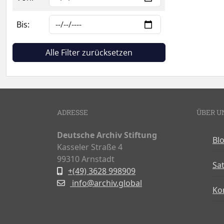
Bis:
Alle Filter zurücksetzen
ADRESSE
ÜBER U
Deutsche Archiv Stiftung
Bl
Kasseler Straße 4
99310 Arnstadt
Sa
+(49) 3628 998909
info@archiv.global
Ko