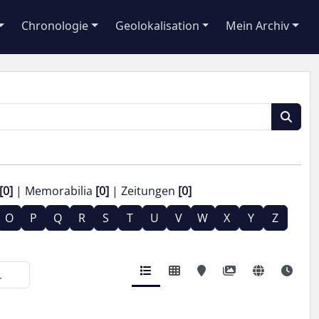
Chronologie
Geolokalisation
Mein Archiv
[0]
Memorabilia
[0]
Zeitungen
[0]
O
P
Q
R
S
T
U
V
W
X
Y
Z