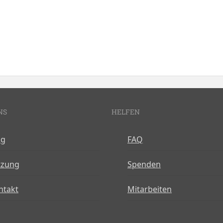
NS
HELFEN
og
FAQ
tzung
Spenden
ntakt
Mitarbeiten