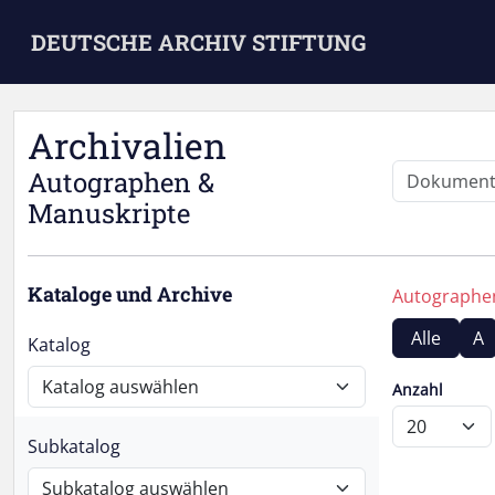
Skip to main content
DEUTSCHE ARCHIV STIFTUNG
Archivalien
Autographen &
Manuskripte
Kataloge und Archive
Autograph
Alle
A
Katalog
Anzahl
Subkatalog