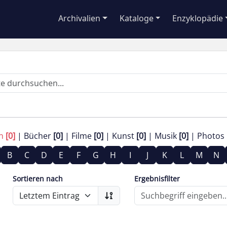
Archivalien
Kataloge
Enzyklopädie
en
[0]
Bücher
[0]
Filme
[0]
Kunst
[0]
Musik
[0]
Photos
B
C
D
E
F
G
H
I
J
K
L
M
N
Sortieren nach
Ergebnisfilter