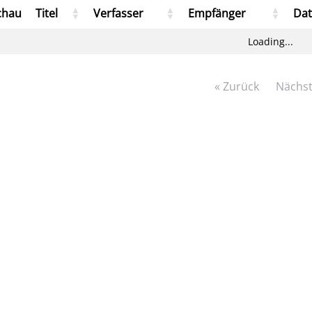
chau
Titel
Verfasser
Empfänger
Da
Loading...
« Zurück
Nächst