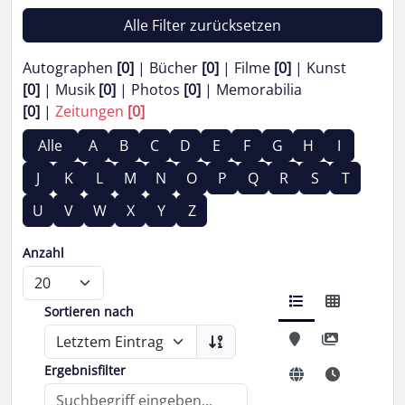
Alle Filter zurücksetzen
Autographen
[0]
Bücher
[0]
Filme
[0]
Kunst
[0]
Musik
[0]
Photos
[0]
Memorabilia
[0]
Zeitungen
[0]
Alle
A
B
C
D
E
F
G
H
I
J
K
L
M
N
O
P
Q
R
S
T
U
V
W
X
Y
Z
Anzahl
Sortieren nach
Ergebnisfilter