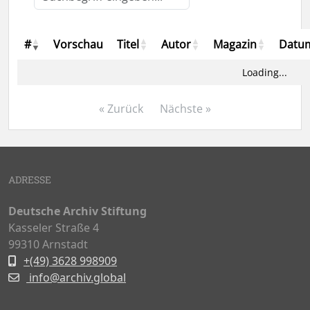
#
Vorschau
Titel
Autor
Magazin
Datu
Loading...
« Zurück
Nächste »
ADRESSE
Deutsche Archiv Stiftung
Kasseler Straße 4
99310 Arnstadt
+(49) 3628 998909
info@archiv.global