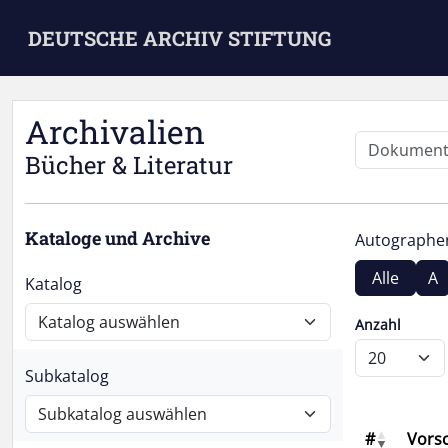
Skip to main content
DEUTSCHE ARCHIV STIFTUNG
Archivalien
Bücher & Literatur
Kataloge und Archive
Autograph
Alle
A
Katalog
Anzahl
Subkatalog
#
Vors