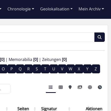
Chronologie
Geolokalisation
Mein Archiv
[0]
Memorabilia
[0]
Zeitungen
[0]
O
P
Q
R
S
T
U
V
W
X
Y
Z
Seiten
Signatur
Aktionen