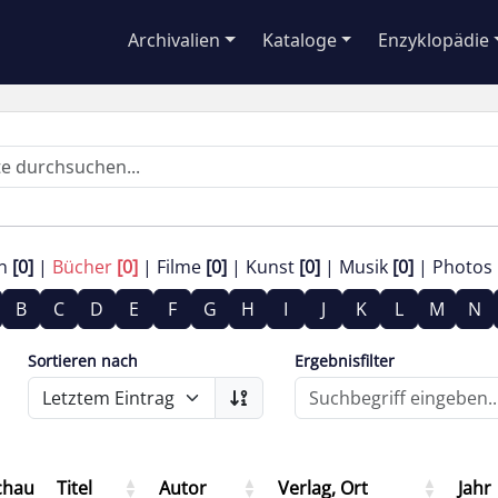
Archivalien
Kataloge
Enzyklopädie
en
[0]
Bücher
[0]
Filme
[0]
Kunst
[0]
Musik
[0]
Photos
B
C
D
E
F
G
H
I
J
K
L
M
N
Sortieren nach
Ergebnisfilter
chau
Titel
Autor
Verlag, Ort
Jahr