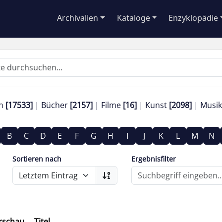
Archivalien
Kataloge
Enzyklopädie
en
[17533]
Bücher
[2157]
Filme
[16]
Kunst
[2098]
Musi
B
C
D
E
F
G
H
I
J
K
L
M
N
Sortieren nach
Ergebnisfilter
rschau
Titel