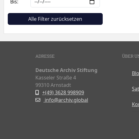
Bis:
Alle Filter zurücksetzen
ADRESSE
ÜBER U
Deutsche Archiv Stiftung
Bl
Kasseler Straße 4
99310 Arnstadt
Sa
+(49) 3628 998909
info@archiv.global
Ko