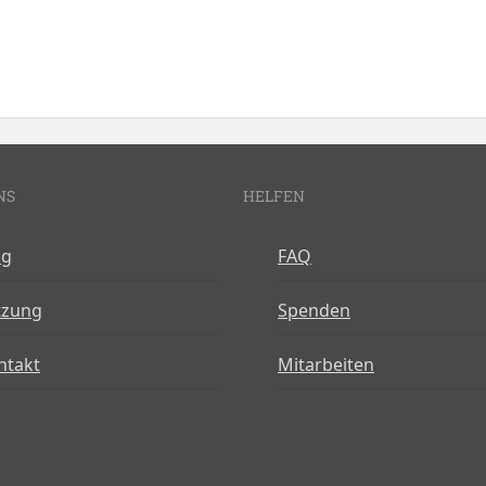
NS
HELFEN
og
FAQ
tzung
Spenden
ntakt
Mitarbeiten