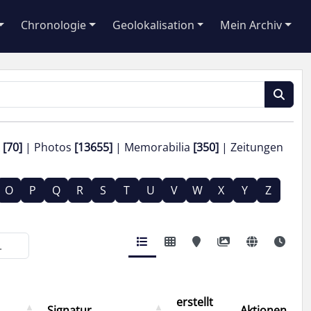
Chronologie
Geolokalisation
Mein Archiv
k
[70]
Photos
[13655]
Memorabilia
[350]
Zeitungen
O
P
Q
R
S
T
U
V
W
X
Y
Z
erstellt
Signatur
Aktionen