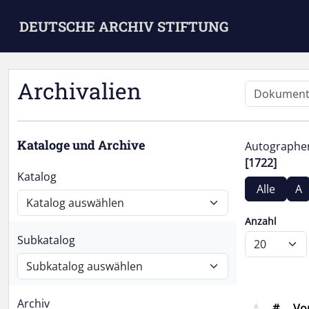
Skip to main content
DEUTSCHE ARCHIV STIFTUNG
Archivalien
Kataloge und Archive
Autograph
[1722]
Katalog
Alle
A
Anzahl
Subkatalog
Archiv
#
Vo