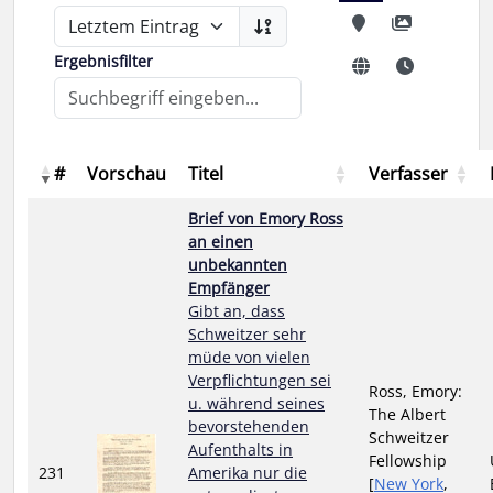
Ergebnisfilter
#
Vorschau
Titel
Verfasser
Brief von Emory Ross
an einen
unbekannten
Empfänger
Gibt an, dass
Schweitzer sehr
müde von vielen
Verpflichtungen sei
Ross, Emory:
u. während seines
The Albert
bevorstehenden
Schweitzer
Aufenthalts in
Fellowship
231
Amerika nur die
[
New York
,