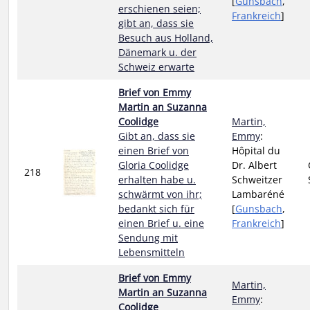
[
Gunsbach
,
erschienen seien;
Frankreich
]
gibt an, dass sie
Besuch aus Holland,
Dänemark u. der
Schweiz erwarte
Brief von Emmy
Martin an Suzanna
Coolidge
Martin,
Gibt an, dass sie
Emmy
:
einen Brief von
Hôpital du
Gloria Coolidge
Dr. Albert
218
erhalten habe u.
Schweitzer
schwärmt von ihr;
Lambaréné
bedankt sich für
[
Gunsbach
,
einen Brief u. eine
Frankreich
]
Sendung mit
Lebensmitteln
Brief von Emmy
Martin,
Martin an Suzanna
Emmy
:
Coolidge