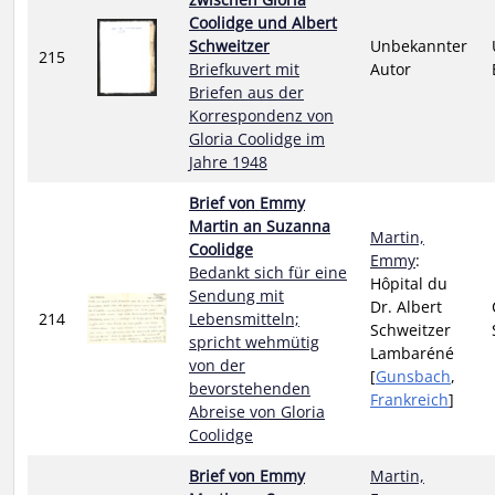
Coolidge und Albert
Schweitzer
Unbekannter
215
Briefkuvert mit
Autor
Briefen aus der
Korrespondenz von
Gloria Coolidge im
Jahre 1948
Brief von Emmy
Martin an Suzanna
Martin,
Coolidge
Emmy
:
Bedankt sich für eine
Hôpital du
Sendung mit
Dr. Albert
214
Lebensmitteln;
Schweitzer
spricht wehmütig
Lambaréné
von der
[
Gunsbach
,
bevorstehenden
Frankreich
]
Abreise von Gloria
Coolidge
Brief von Emmy
Martin,