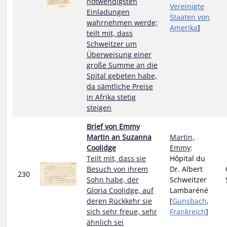
notwendigsten
Vereinigte
Einladungen
Staaten von
wahrnehmen werde;
Amerika
]
teilt mit, dass
Schweitzer um
Überweisung einer
große Summe an die
Spital gebeten habe,
da sämtliche Preise
in Afrika stetig
steigen
Brief von Emmy
Martin an Suzanna
Martin,
Coolidge
Emmy
:
Teilt mit, dass sie
Hôpital du
Besuch von ihrem
Dr. Albert
230
Sohn habe, der
Schweitzer
Gloria Coolidge, auf
Lambaréné
deren Rückkehr sie
[
Gunsbach
,
sich sehr freue, sehr
Frankreich
]
ähnlich sei