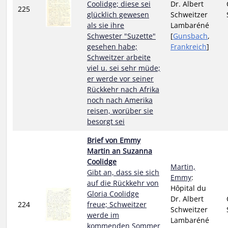
Coolidge; diese sei
Dr. Albert
225
glücklich gewesen
Schweitzer
als sie ihre
Lambaréné
Schwester "Suzette"
[
Gunsbach
,
gesehen habe;
Frankreich
]
Schweitzer arbeite
viel u. sei sehr müde;
er werde vor seiner
Rückkehr nach Afrika
noch nach Amerika
reisen, worüber sie
besorgt sei
Brief von Emmy
Martin an Suzanna
Coolidge
Martin,
Gibt an, dass sie sich
Emmy
:
auf die Rückkehr von
Hôpital du
Gloria Coolidge
Dr. Albert
224
freue; Schweitzer
Schweitzer
werde im
Lambaréné
kommenden Sommer