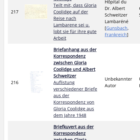
Hôpital du
Teilt mit, dass Gloria
Dr. Albert
217
Coolidge auf der
Schweitzer
Reise nach
Lambaréné
Lambarene sei u.
[
Gunsbach
,
lobt sie für ihre gute
Frankreich
]
Arbeit
Briefanhang aus der
Korrespondenz
zwischen Gloria
Coolidge und Albert
Schweitzer
Unbekannter
216
Auflistung
Autor
verschiedener Briefe
aus der
Korrespondenz von
Gloria Coolidge aus
dem Jahre 1948
Briefkuvert aus der
Korrespondenz
zwischen Gloria