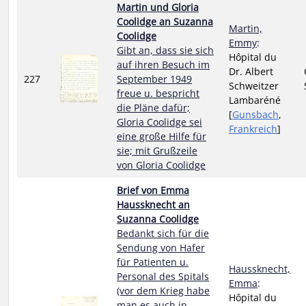
Martin und Gloria
Coolidge an Suzanna
Martin,
Coolidge
Emmy
:
Gibt an, dass sie sich
Hôpital du
auf ihren Besuch im
Dr. Albert
227
September 1949
Schweitzer
freue u. bespricht
Lambaréné
die Pläne dafür;
[
Gunsbach
,
Gloria Coolidge sei
Frankreich
]
eine große Hilfe für
sie; mit Grußzeile
von Gloria Coolidge
Brief von Emma
Haussknecht an
Suzanna Coolidge
Bedankt sich für die
Sendung von Hafer
für Patienten u.
Haussknecht,
Personal des Spitals
Emma
:
(vor dem Krieg habe
Hôpital du
man es auch in