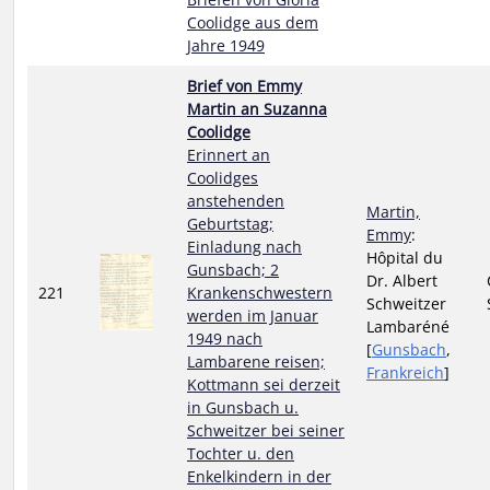
Coolidge aus dem
Jahre 1949
Brief von Emmy
Martin an Suzanna
Coolidge
Erinnert an
Coolidges
anstehenden
Martin,
Geburtstag;
Emmy
:
Einladung nach
Hôpital du
Gunsbach; 2
Dr. Albert
221
Krankenschwestern
Schweitzer
werden im Januar
Lambaréné
1949 nach
[
Gunsbach
,
Lambarene reisen;
Frankreich
]
Kottmann sei derzeit
in Gunsbach u.
Schweitzer bei seiner
Tochter u. den
Enkelkindern in der