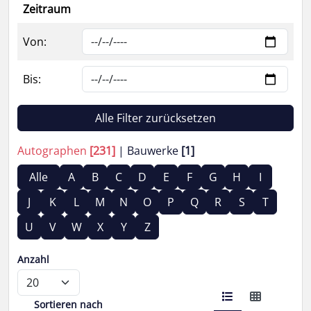
Zeitraum
Von:
Bis:
Alle Filter zurücksetzen
Autographen
[231]
Bauwerke
[1]
Alle
A
B
C
D
E
F
G
H
I
J
K
L
M
N
O
P
Q
R
S
T
U
V
W
X
Y
Z
Anzahl
Sortieren nach