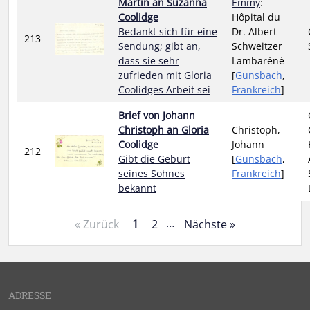
Martin an Suzanna
Emmy
:
Coolidge
Hôpital du
Bedankt sich für eine
Dr. Albert
213
Sendung; gibt an,
Schweitzer
dass sie sehr
Lambaréné
zufrieden mit Gloria
[
Gunsbach
,
Coolidges Arbeit sei
Frankreich
]
Brief von Johann
Christoph an Gloria
Christoph,
Coolidge
Johann
212
Gibt die Geburt
[
Gunsbach
,
seines Sohnes
Frankreich
]
bekannt
…
« Zurück
1
2
Nächste »
ADRESSE