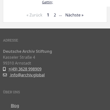
Gattin;
…
« Zurück
1
2
Nächste »
ADRESSE
Deutsche Archiv Stiftung
Kasseler Straße 4
99310 Arnstadt
+(49) 3628 998909
info@archiv.global
ÜBER UNS
Blog