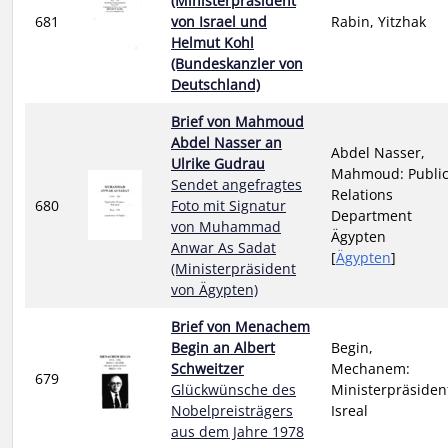
(Ministerpräsident
681
von Israel und
Rabin, Yitzhak
Helmut Kohl
(Bundeskanzler von
Deutschland)
Brief von Mahmoud
Abdel Nasser an
Abdel Nasser,
Ulrike Gudrau
Mahmoud: Publi
Sendet angefragtes
Relations
680
Foto mit Signatur
Department
von Muhammad
Ägypten
Anwar As Sadat
[
Ägypten
]
(Ministerpräsident
von Ägypten)
Brief von Menachem
Begin an Albert
Begin,
Schweitzer
Mechanem:
679
Glückwünsche des
Ministerpräsiden
Nobelpreisträgers
Isreal
aus dem Jahre 1978