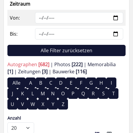
Zeitraum
Von:
Bis:
Alle Filter zurücksetzen
Autographen
[682]
Photos
[222]
Memorabilia
[1]
Zeitungen
[3]
Bauwerke
[116]
Alle
A
B
C
D
E
F
G
H
I
J
K
L
M
N
O
P
Q
R
S
T
U
V
W
X
Y
Z
Anzahl