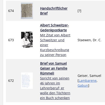
Handschriftlicher
674
[?]
Brief
Albert Schweitzer-
Gedenkpostkarte
Mit Zitat von Albert
673
Schweitzer und
Staewen, Dr. C.
einer
Kurzbeschreibung
zu seiner Person
Brief von Samuel
Geiser an Familie
Rümmeli
Geiser, Samuel
Spricht von seinen
672
[
Lambarene
,
46 Jahren im
Gabun
]
Lehrerberuf; er
wolle den Töchtern
ein Buch schenken