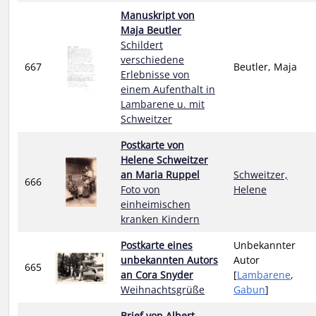
Manuskript von
Maja Beutler
Schildert
verschiedene
667
Beutler, Maja
Erlebnisse von
einem Aufenthalt in
Lambarene u. mit
Schweitzer
Postkarte von
Helene Schweitzer
an Maria Ruppel
Schweitzer,
666
Foto von
Helene
einheimischen
kranken Kindern
Postkarte eines
Unbekannter
unbekannten Autors
Autor
665
an Cora Snyder
[
Lambarene
,
Weihnachtsgrüße
Gabun
]
Brief von Albert