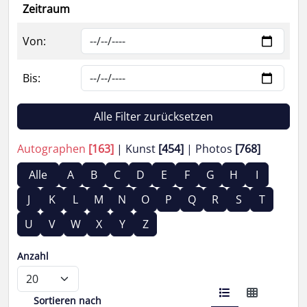
Zeitraum
Von:
Bis:
Alle Filter zurücksetzen
Autographen
[163]
Kunst
[454]
Photos
[768]
Alle
A
B
C
D
E
F
G
H
I
J
K
L
M
N
O
P
Q
R
S
T
U
V
W
X
Y
Z
Anzahl
Sortieren nach