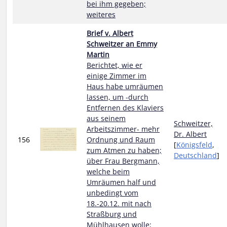
bei ihm gegeben;
weiteres
Brief v. Albert
Schweitzer an Emmy
Martin
Berichtet, wie er
einige Zimmer im
Haus habe umräumen
lassen, um -durch
Entfernen des Klaviers
aus seinem
Schweitzer,
Arbeitszimmer- mehr
Dr. Albert
156
Ordnung und Raum
[
Königsfeld
,
zum Atmen zu haben;
Deutschland
]
über Frau Bergmann,
welche beim
Umräumen half und
unbedingt vom
18.-20.12. mit nach
Straßburg und
Mühlhausen wolle;