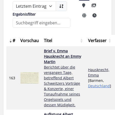
Ergebnisfilter
#
Vorschau
Titel
Verfasser
Brief v. Emma
Hausknecht an Emmy
Martin
Berichtet über die
Hausknecht,
vergangen Tage,
Emma
163
betreffend Albert
[Barmen,
Schweitzers Vorträge
Deutschland
]
& Konzerte, einer
Tonaufnahme seines
Orgelspiels und
dessen Müdigkeit.
Auflistung Albert