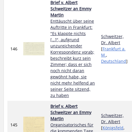
Brief v. Albert
Schweitzer an Emmy
Martin
Enttäuscht über seine
Auftritte in Frankfurt:
"Es klappte nichts
Schweitzer,
[…]", aufgrund
Dr. Albert
unzureichender
146
[
Frankfurt a.
Korrespondenz vorab;
M.
,
beschreibt kurz sein
Deutschland
]
Zimmer; dass er sich
noch nicht daran
gewöhnt habe, sie
nicht mehr helfend an
seiner Seite sitzend,
zu haben
Brief v. Albert
Schweitzer an Emmy
Schweitzer,
Martin
Dr. Albert
145
Organisatorisches für
[
Königsfeld
,
die kommenden Tage