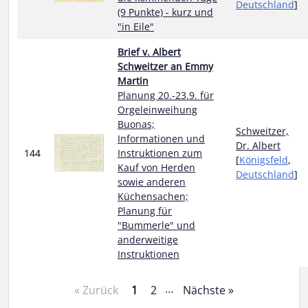
Deutschland
]
(9 Punkte) - kurz und
"in Eile"
Brief v. Albert
Schweitzer an Emmy
Martin
Planung 20.-23.9. für
Orgeleinweihung
Buonas;
Schweitzer,
Informationen und
Dr. Albert
144
Instruktionen zum
[
Königsfeld
,
Kauf von Herden
Deutschland
]
sowie anderen
Küchensachen;
Planung für
"Bummerle" und
anderweitige
Instruktionen
…
« Zurück
1
2
Nächste »