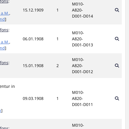
lfons
:
M010-
15.12.1909
1
A820-
 a.M.
,
D001-D014
and
]
lfons
:
M010-
06.01.1908
1
A820-
 a.M.
,
D001-D013
and
]
M010-
lfons
:
15.01.1908
2
A820-
D001-D012
entur in
M010-
09.03.1908
1
A820-
D001-D011
n
]
M010-
lfons
: