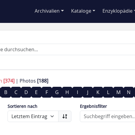
Archivalien
Kataloge
Enzyklopädie
en
[374]
Photos
[188]
B
C
D
E
F
G
H
I
J
K
L
M
N
Sortieren nach
Ergebnisfilter