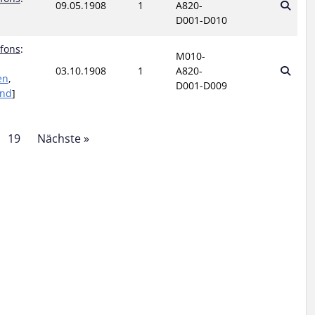
09.05.1908
1
A820-
D001-D010
lfons
:
M010-
03.10.1908
1
A820-
en
,
D001-D009
and
]
19
Nächste »