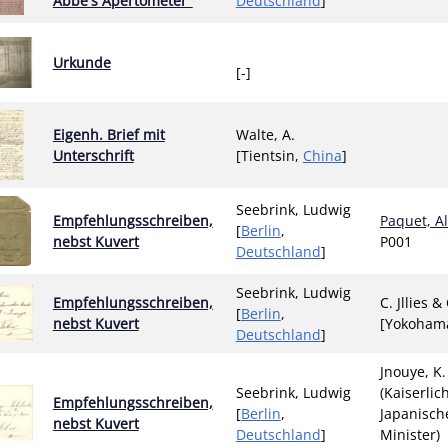
Abbe's Apertometer"
Deutschland
]
Urkunde
[-]
Eigenh. Brief mit
Walte, A.
Unterschrift
[Tientsin,
China
]
Seebrink, Ludwig
Empfehlungsschreiben,
Paquet, A
[
Berlin
,
nebst Kuvert
P001
Deutschland
]
Seebrink, Ludwig
Empfehlungsschreiben,
C. Jllies &
[
Berlin
,
nebst Kuvert
[Yokoham
Deutschland
]
Jnouye, K.
Seebrink, Ludwig
(Kaiserlic
Empfehlungsschreiben,
[
Berlin
,
Japanisch
nebst Kuvert
Deutschland
]
Minister)