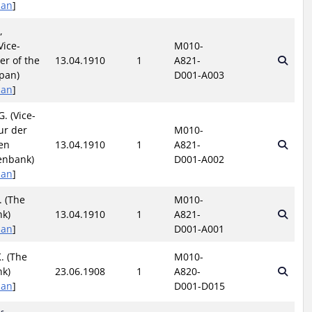
pan
]
,
Vice-
M010-
r of the
13.04.1910
1
A821-
apan)
D001-A003
pan
]
. (Vice-
ur der
M010-
en
13.04.1910
1
A821-
enbank)
D001-A002
pan
]
. (The
M010-
nk)
13.04.1910
1
A821-
pan
]
D001-A001
. (The
M010-
nk)
23.06.1908
1
A820-
pan
]
D001-D015