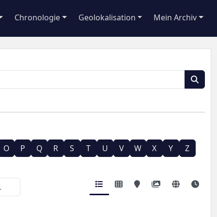
Chronologie
Geolokalisation
Mein Archiv
O
P
Q
R
S
T
U
V
W
X
Y
Z