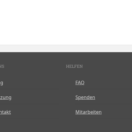
NS
HELFEN
og
FAQ
tzung
Spenden
ntakt
Mitarbeiten