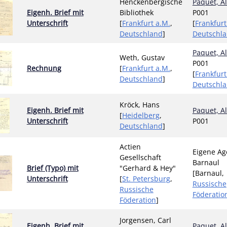
Henckenbergische
Paquet, A
Eigenh. Brief mit
Bibliothek
P001
Unterschrift
[
Frankfurt a.M.
,
[
Frankfurt
Deutschland
]
Deutschl
Paquet, A
Weth, Gustav
P001
Rechnung
[
Frankfurt a.M.
,
[
Frankfurt
Deutschland
]
Deutschl
Kröck, Hans
Eigenh. Brief mit
Paquet, A
[
Heidelberg
,
Unterschrift
P001
Deutschland
]
Actien
Eigene Ag
Gesellschaft
Barnaul
Brief (Typo) mit
"Gerhard & Hey"
[Barnaul,
Unterschrift
[
St. Petersburg
,
Russische
Russische
Föderatio
Föderation
]
Jorgensen, Carl
Eigenh. Brief mit
Paquet, A