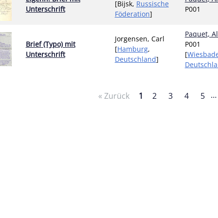
[Bijsk,
Russische
Unterschrift
P001
Föderation
]
Paquet, A
Jorgensen, Carl
Brief (Typo) mit
P001
[
Hamburg
,
Unterschrift
[
Wiesbad
Deutschland
]
Deutschl
…
« Zurück
1
2
3
4
5