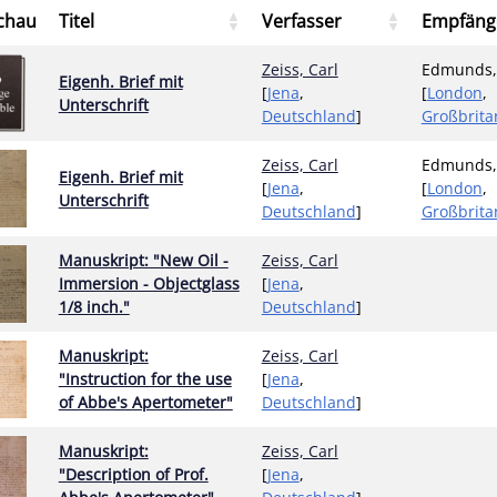
chau
Titel
Verfasser
Empfäng
Zeiss, Carl
Edmunds,
Eigenh. Brief mit
[
Jena
,
[
London
,
Unterschrift
Deutschland
]
Großbrita
Zeiss, Carl
Edmunds,
Eigenh. Brief mit
[
Jena
,
[
London
,
Unterschrift
Deutschland
]
Großbrita
Manuskript: "New Oil -
Zeiss, Carl
Immersion - Objectglass
[
Jena
,
1/8 inch."
Deutschland
]
Manuskript:
Zeiss, Carl
"Instruction for the use
[
Jena
,
of Abbe's Apertometer"
Deutschland
]
Manuskript:
Zeiss, Carl
"Description of Prof.
[
Jena
,