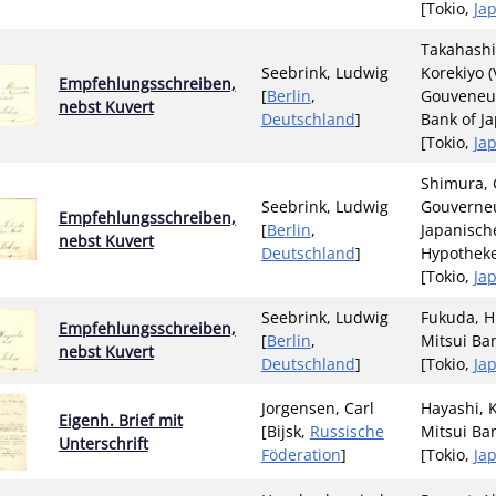
[Tokio,
Ja
Takahashi
Seebrink, Ludwig
Korekiyo (
Empfehlungsschreiben,
[
Berlin
,
Gouveneue
nebst Kuvert
Deutschland
]
Bank of J
[Tokio,
Ja
Shimura, G
Seebrink, Ludwig
Gouverne
Empfehlungsschreiben,
[
Berlin
,
Japanisch
nebst Kuvert
Deutschland
]
Hypothek
[Tokio,
Ja
Seebrink, Ludwig
Fukuda, H
Empfehlungsschreiben,
[
Berlin
,
Mitsui Ba
nebst Kuvert
Deutschland
]
[Tokio,
Ja
Jorgensen, Carl
Hayashi, K
Eigenh. Brief mit
[Bijsk,
Russische
Mitsui Ba
Unterschrift
Föderation
]
[Tokio,
Ja