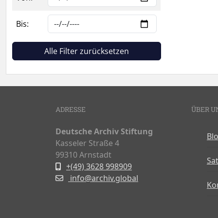
Bis:
Alle Filter zurücksetzen
ADRESSE
ÜBER U
Deutsche Archiv Stiftung
Bl
Kasseler Straße 4
99310 Arnstadt
Sa
+(49) 3628 998909
info@archiv.global
Ko