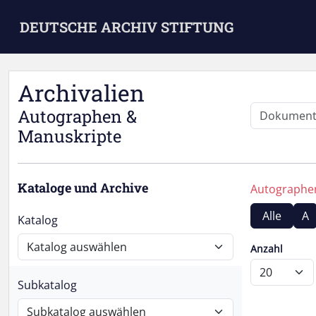
Skip to main content
DEUTSCHE ARCHIV STIFTUNG
Archivalien
Autographen &
Manuskripte
Kataloge und Archive
Autograph
Alle
A
Katalog
Anzahl
Subkatalog