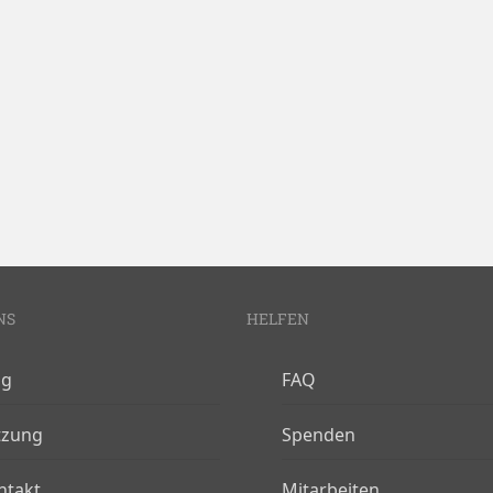
NS
HELFEN
og
FAQ
tzung
Spenden
ntakt
Mitarbeiten