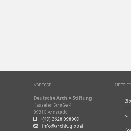
ADRESSE
ÜBER U
Deutsche Archiv Stiftung
Bl
Kasseler Straße 4
99310 Arnstadt
Sa
+(49) 3628 998909
info@archiv.global
Ko