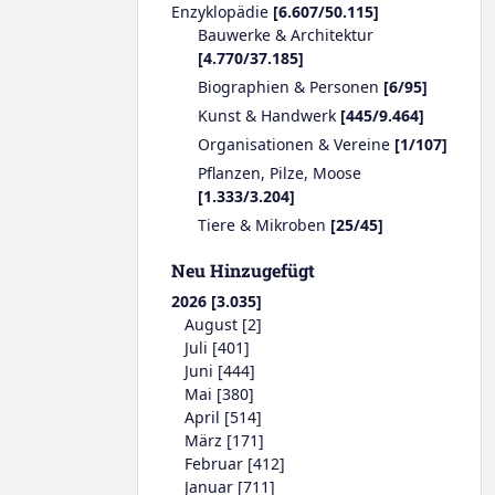
Enzyklopädie
[6.607/50.115]
Bauwerke & Architektur
[4.770/37.185]
Biographien & Personen
[6/95]
Kunst & Handwerk
[445/9.464]
Organisationen & Vereine
[1/107]
Pflanzen, Pilze, Moose
[1.333/3.204]
Tiere & Mikroben
[25/45]
Neu Hinzugefügt
2026 [3.035]
August [2]
Juli [401]
Juni [444]
Mai [380]
April [514]
März [171]
Februar [412]
Januar [711]