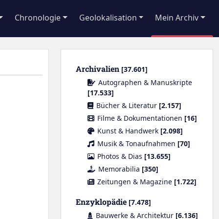
Chronologie
Geolokalisation
Mein Archiv
Archivalien
[37.601]
Autographen & Manuskripte
[17.533]
Bücher & Literatur
[2.157]
Filme & Dokumentationen
[16]
Kunst & Handwerk
[2.098]
Musik & Tonaufnahmen
[70]
Photos & Dias
[13.655]
Memorabilia
[350]
Zeitungen & Magazine
[1.722]
Enzyklopädie
[7.478]
Bauwerke & Architektur
[6.136]